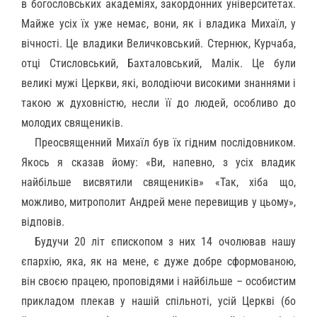
в богословських академіях, закордонних університетах.
Майже усіх їх уже немає, вони, як і владика Михаїл, у
вічності. Це владики Величковський. Стернюк, Курчаба,
отці Стисловський, Бахталовський, Малік. Це були
великі мужі Церкви, які, володіючи високими знаннями і
такою ж духовністю, несли її до людей, особливо до
молодих священиків.
Преосвященний Михаїл був їх гідним послідовником.
Якось я сказав йому: «Ви, напевно, з усіх владик
найбільше висвятили священиків» «Так, хіба що,
можливо, митрополит Андрей мене перевищив у цьому»,
відповів.
Будучи 20 літ єпископом з них 14 очолював нашу
єпархію, яка, як на мене, є дуже добре сформованою,
він своєю працею, проповідями і найбільше – особистим
прикладом плекав у нашій спільноті, усій Церкві (бо