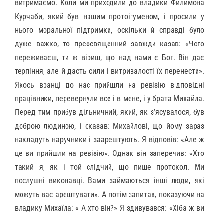
витримаємо. Коли ми приходили до владики Филимона
Курчаби, який був нашим протоігуменом, і просили у
нього моральної підтримки, оскільки й справді було
дуже важко, то преосвященний завжди казав: «Чого
переживаєш, ти ж віриш, що над нами є Бог. Він дає
терпіння, але й дасть сили і витривалості їх перенести».
Якось вранці до нас прийшли на ревізію відповідні
працівники, перевернули все і в мене, і у брата Михайла.
Перед тим прибув дільничний, який, як з’ясувалося, був
доброю людиною, і сказав: Михайлові, що йому зараз
накладуть наручники і заарештують. Я відповів: «Але ж
це ви прийшли на ревізію». Однак він заперечив: «Хто
такий я, як і той слідчий, що пише протокол. Ми
послушні виконавці. Вами займаються інші люди, які
можуть вас арештувати». А потім запитав, показуючи на
владику Михаїла: « А хто він?» Я здивувався: «Хіба ж ви