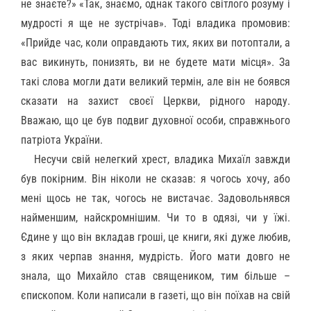
не знаєте?» «Так, знаємо, однак такого світлого розуму і
мудрості я ще не зустрічав». Тоді владика промовив:
«Прийде час, коли оправдають тих, яких ви потоптали, а
вас викинуть, понизять, ви не будете мати місця». За
такі слова могли дати великий термін, але він не боявся
сказати на захист своєї Церкви, рідного народу.
Вважаю, що це був подвиг духовної особи, справжнього
патріота України.
Несучи свій нелегкий хрест, владика Михаїл завжди
був покірним. Він ніколи не сказав: я чогось хочу, або
мені щось не так, чогось не вистачає. Задовольнявся
найменшим, найскромнішим. Чи то в одязі, чи у їжі.
Єдине у що він вкладав гроші, це книги, які дуже любив,
з яких черпав знання, мудрість. Його мати довго не
знала, що Михайло став священиком, тим більше –
єпископом. Коли написали в газеті, що він поїхав на свій