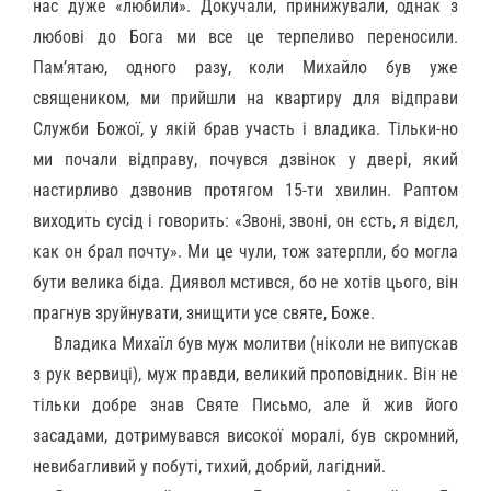
нас дуже «любили». Докучали, принижували, однак з
любові до Бога ми все це терпеливо переносили.
Пам’ятаю, одного разу, коли Михайло був уже
священиком, ми прийшли на квартиру для відправи
Служби Божої, у якій брав участь і владика. Тільки-но
ми почали відправу, почувся дзвінок у двері, який
настирливо дзвонив протягом 15-ти хвилин. Раптом
виходить сусід і говорить: «Звоні, звоні, он єсть, я відєл,
как он брал почту». Ми це чули, тож затерпли, бо могла
бути велика біда. Диявол мстився, бо не хотів цього, він
прагнув зруйнувати, знищити усе святе, Боже.
Владика Михаїл був муж молитви (ніколи не випускав
з рук вервиці), муж правди, великий проповідник. Він не
тільки добре знав Святе Письмо, але й жив його
засадами, дотримувався високої моралі, був скромний,
невибагливий у побуті, тихий, добрий, лагідний.