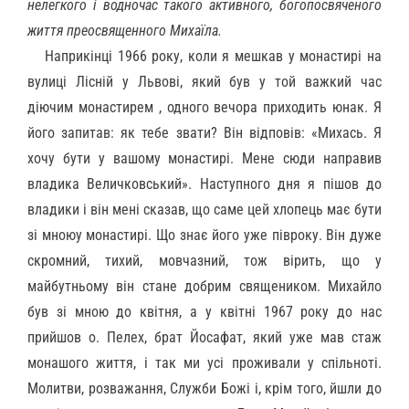
нелегкого і водночас такого активного, богопосвяченого
життя преосвященного Михаїла.
Наприкінці 1966 року, коли я мешкав у монастирі на
вулиці Лісній у Львові, який був у той важкий час
діючим монастирем , одного вечора приходить юнак. Я
його запитав: як тебе звати? Він відповів: «Михась. Я
хочу бути у вашому монастирі. Мене сюди направив
владика Величковський». Наступного дня я пішов до
владики і він мені сказав, що саме цей хлопець має бути
зі мноюу монастирі. Що знає його уже півроку. Він дуже
скромний, тихий, мовчазний, тож вірить, що у
майбутньому він стане добрим священиком. Михайло
був зі мною до квітня, а у квітні 1967 року до нас
прийшов о. Пелех, брат Йосафат, який уже мав стаж
монашого життя, і так ми усі проживали у спільноті.
Молитви, розважання, Служби Божі і, крім того, йшли до