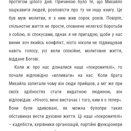
протягом цілого дня. Причиною було те, що Михайло
зацікавити людей, розповісти про ту чи іншу книгу. Це
був муж молитви, я з ним жив сорок років. Повірте,
спільнотне життя не просте, сповнене нелегкої боротьби
з собою, зі спокусами, однак я не пригадую, щоби у нас
виник хоч якийсь конфлікт, ніхто ніколи не підвищував
навіть голосу, усі вели спокійне, молитовне життя,
віддане Богові.
Коли ж про нас дізналися наші «покровителі», то
почали відповідно «впливати» на нас. Коли брата
Михайла запитали чому він сюди прийшов, а міг же при
своїх здібностях стати видатною людиною, він
відповідав: «Нічого, мені вистачає і того, ким я є тепер».
Вони були здивовані, як можна булопри таких
обставинах вести духовне життя. Ці наші «покровителі»
– кадебісти, керівники організацій, партійні функціонери