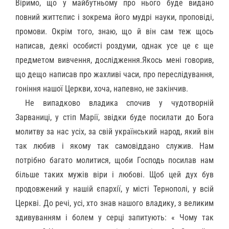
Віримо, що у майбутньому про нього буде видано
повний життєпис і зокрема його мудрі науки, проповіді,
промови. Окрім того, знаю, що й він сам теж щось
написав, деякі особисті роздуми, однак усе це є ще
предметом вивчення, дослідження.Якось мені говорив,
що дещо написав про жахливі часи, про переслідування,
гоніння нашої Церкви, хоча, напевно, не закінчив.
Не випадково владика спочив у чудотворній
Зарваниці, у стіп Марії, звідки буде посилати до Бога
молитву за нас усіх, за свій український народ, який він
так любив і якому так самовіддано служив. Нам
потрібно багато молитися, щоби Господь посилав нам
більше таких мужів віри і любові. Щоб цей дух був
продовжений у нашій єпархії, у місті Тернополі, у всій
Церкві. До речі, усі, хто знав нашого владику, з великим
здивуванням і болем у серці запитують: « Чому так