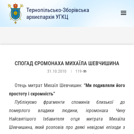
Тернопільсько-Зборівська
архиєпархія УГКЦ
СПОГАД ЄРОМОНАХА МИХАЇЛА ШЕВЧИШИНА
31.10.2010
119
Отець митрат Михаїл Шевчишин:
“Ми подивляли його
простоту і скромність”
Публікуємо фрагменти споминів близької до
померлого владики людини, ієромонаха Чину
Найсвятішого Ізбавителя отця митрата Михаїла
Шевчишина, який розповів про деякі невідомі епізоди з