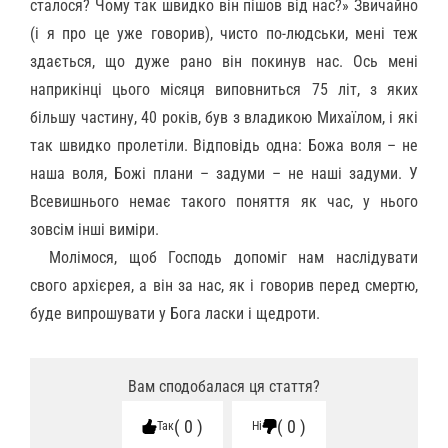
сталося? Чому так швидко він пішов від нас?» Звичайно
(і я про це уже говорив), чисто по-людськи, мені теж
здається, що дуже рано він покинув нас. Ось мені
наприкінці цього місяця виповниться 75 літ, з яких
більшу частину, 40 років, був з владикою Михаїлом, і які
так швидко пролетіли. Відповідь одна: Божа воля – не
наша воля, Божі плани – задуми – не наші задуми. У
Всевишнього немає такого поняття як час, у нього
зовсім інші виміри.
Молімося, щоб Господь допоміг нам наслідувати
свого архієрея, а він за нас, як і говорив перед смертю,
буде випрошувати у Бога ласки і щедроти.
Вам сподобалася ця стаття?
0
0
Так
Ні