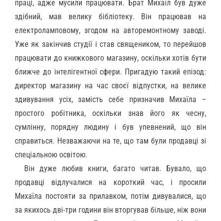
праці, адже мусили працювати. Брат Михаїл був дуже
здібний, мав велику бібліотеку. Він працював на
електроламповому, згодом на авторемонтному заводі.
Уже як закінчив студії і став священиком, то перейшов
працювати до книжкового магазину, оскільки хотів бути
ближче до інтелігентної сфери. Пригадую такий епізод:
директор магазину на час своєї відпустки, на велике
здивування усіх, замість себе призначив Михаїла –
простого робітника, оскільки знав його як чесну,
сумлінну, порядну людину і був упевнений, що він
справиться. Незважаючи на те, що там були продавці зі
спеціальною освітою.
Він дуже любив книги, багато читав. Бувало, що
продавці відлучалися на короткий час, і просили
Михаїла постояти за прилавком, потім дивувалися, що
за якихось дві-три години він вторгував більше, ніж вони