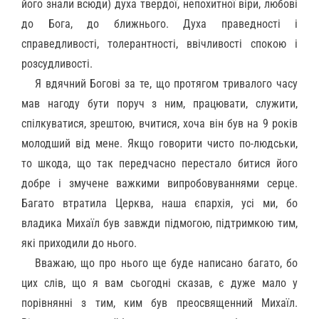
його знали всюди) духа твердої, непохитної віри, любові
до Бога, до ближнього. Духа праведності і
справедливості, толерантності, ввічливості спокою і
розсудливості.
Я вдячний Богові за те, що протягом тривалого часу
мав нагоду бути поруч з ним, працювати, служити,
спілкуватися, зрештою, вчитися, хоча він був на 9 років
молодший від мене. Якщо говорити чисто по-людськи,
то шкода, що так передчасно перестало битися його
добре і змучене важкими випробовуваннями серце.
Багато втратила Церква, наша єпархія, усі ми, бо
владика Михаїл був завжди підмогою, підтримкою тим,
які приходили до нього.
Вважаю, що про нього ще буде написано багато, бо
цих слів, що я вам сьогодні сказав, є дуже мало у
порівнянні з тим, ким був преосвященний Михаїл.