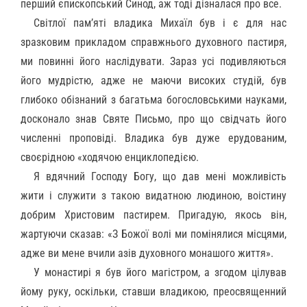
перший єпископський Синод, аж тоді дізналася про все.
Світлої пам’яті владика Михаїл був і є для нас
зразковим прикладом справжнього духовного пастиря,
ми повинні його наслідувати. Зараз усі подивляються
його мудрістю, адже не маючи високих студій, був
глибоко обізнаний з багатьма богословськими науками,
досконало знав Святе Письмо, про що свідчать його
численні проповіді. Владика був дуже ерудованим,
своєрідною «ходячою енциклопедією.
Я вдячний Господу Богу, що дав мені можливість
жити і служити з такою видатною людиною, воістину
добрим Христовим пастирем. Пригадую, якось він,
жартуючи сказав: «З Божої волі ми помінялися місцями,
адже ви мене вчили азів духовного монашого життя».
У монастирі я був його магістром, а згодом цілував
йому руку, оскільки, ставши владикою, преосвященний