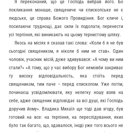
Я переконаний, що це Господь вибрав його. Бо
покликання монаше, священиче чи єпископське не є
людське, це справа Божого Провидіння. Бог кличе і,
посилаючи труднощі, дає сили їх подолати, перенести
усі терпіння, які виникають на цьому тернистому шляху.
Якось на місіях я сказав такі слова: «Коли б я не був
сьогодні священиком, я ніколи б ним не став». Один
чоловік, учасник місій, дуже здивувався: «А чому ви ним
стали?» «А тому, що у час вибору Бог немовби закриває
ту високу відповідальність, яка стоїть перед
священиком, тим паче – перед єпископом. Уже потім,
починаєш усвідомлювати, яку нелегку ношу взяв на
себе, адже священик відповідає за всі душі, які Господь
доручив йому». Владика Михаїл ще тоді дав згоду, був
готовий на все: на терпіння, на переслідування, яких
було так багато, що, здавалося, іноді уже того всього не