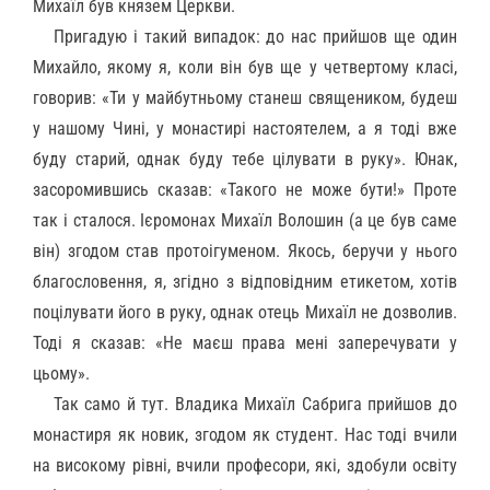
Михаїл був князем Церкви.
Пригадую і такий випадок: до нас прийшов ще один
Михайло, якому я, коли він був ще у четвертому класі,
говорив: «Ти у майбутньому станеш священиком, будеш
у нашому Чині, у монастирі настоятелем, а я тоді вже
буду старий, однак буду тебе цілувати в руку». Юнак,
засоромившись сказав: «Такого не може бути!» Проте
так і сталося. Ієромонах Михаїл Волошин (а це був саме
він) згодом став протоігуменом. Якось, беручи у нього
благословення, я, згідно з відповідним етикетом, хотів
поцілувати його в руку, однак отець Михаїл не дозволив.
Тоді я сказав: «Не маєш права мені заперечувати у
цьому».
Так само й тут. Владика Михаїл Сабрига прийшов до
монастиря як новик, згодом як студент. Нас тоді вчили
на високому рівні, вчили професори, які, здобули освіту