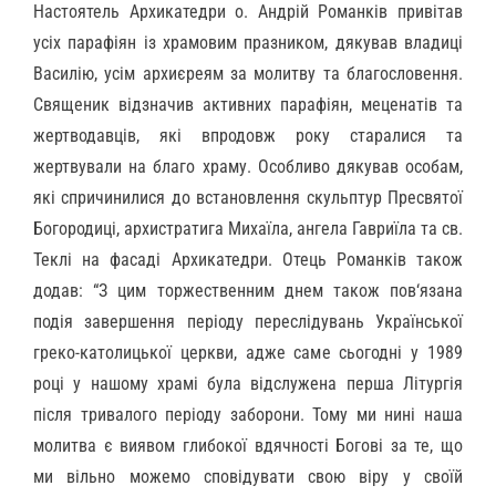
Настоятель Архикатедри о. Андрій Романків привітав
усіх парафіян із храмовим празником, дякував владиці
Василію, усім архиєреям за молитву та благословення.
Священик відзначив активних парафіян, меценатів та
жертводавців, які впродовж року старалися та
жертвували на благо храму. Особливо дякував особам,
які спричинилися до встановлення скульптур Пресвятої
Богородиці, архистратига Михаїла, ангела Гавриїла та св.
Теклі на фасаді Архикатедри. Отець Романків також
додав: “З цим торжественним днем також пов
‘язана
подія завершення періоду переслідувань Української
греко-католицької церкви, адже саме сьогодні у 1989
році у нашому храмі була відслужена перша Літургія
після тривалого періоду заборони. Тому ми нині наша
молитва є виявом глибокої вдячності Богові за те, що
ми вільно можемо сповідувати свою віру у своїй