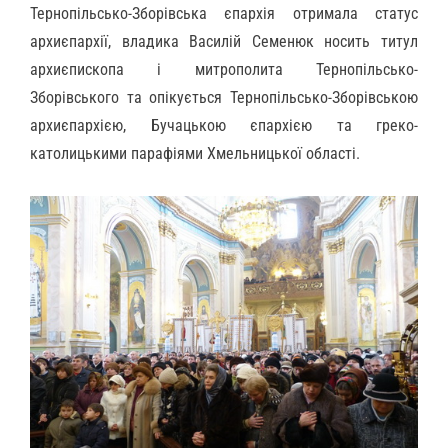
Тернопільсько-Зборівська єпархія отримала статус
архиєпархії, владика Василій Семенюк носить титул
архиєпископа і митрополита Тернопільсько-
Зборівського та опікується Тернопільсько-Зборівською
архиєпархією, Бучацькою єпархією та греко-
католицькими парафіями Хмельницької області.