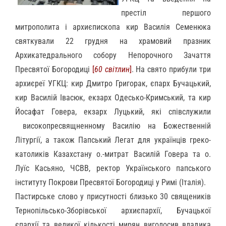
престіл першого
митрополита і архиєпископа кир Василія Семенюка
святкували 22 грудня на храмовий празник
Архикатедрального собору Непорочного Зачаття
Пресвятої Богородиці
[
60 світлин
]
. На свято прибули три
архиєреї УГКЦ: кир Дмитро Григорак, єпарх Бучацький,
кир Василій Івасюк, екзарх Одесько-Кримський, та кир
Йосафат Говера, екзарх Луцький, які співслужили
високопресвящненному Василію на Божественній
Літургії, а також Папський Легат для українців греко-
католиків Казахстану о.-митрат Василій Говера та о.
Луїс Касьяно, ЧСВВ, ректор Українського папського
інституту Покрови Пресвятої Богородиці у Римі (Італія).
Пастирське слово у присутності близько 30 священиків
Тернопільсько-Зборівської архиєпархії, Бучацької
єпархії та великої кількості мирян виголосив владика