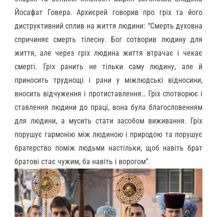
Йосафат Говера. Архиєрей говорив про гріх та його
диструктивний сплив на життя людини: “Смерть духовна
спричиняє смерть тілесну. Бог сотворив людину для
життя, але через гріх людина життя втрачає і чекає
смерті. Гріх ранить не тільки саму людину, але й
приносить труднощі і рани у міжлюдські відносини,
вносить відчуження і протиставлення… Гріх спотворює і
ставлення людини до праці, вона була благословенням
для людини, а мусить стати засобом виживання. Гріх
порушує гармонію між людиною і природою та порушує
братерство поміж людьми настільки, щоб навіть брат
братові стає чужим, ба навіть і ворогом”.