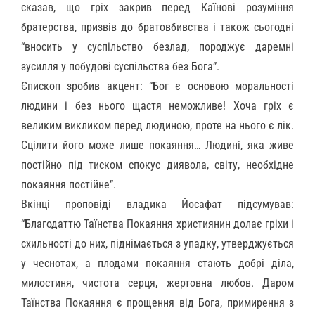
сказав, що гріх закрив перед Каїнові розуміння
братерства, призвів до братовбивства і також сьогодні
“вносить у суспільство безлад, породжує даремні
зусилля у побудові суспільства без Бога”.
Єпископ зробив акцент: “Бог є основою моральності
людини і без нього щастя неможливе! Хоча гріх є
великим викликом перед людиною, проте на нього є лік.
Сцілити його може лише покаяння… Людині, яка живе
постійно під тиском спокус диявола, світу, необхідне
покаяння постійне”.
Вкінці проповіді владика Йосафат підсумував:
“Благодаттю Таїнства Покаяння християнин долає гріхи і
схильності до них, піднімається з упадку, утверджується
у чеснотах, а плодами покаяння стають добрі діла,
милостиня, чистота серця, жертовна любов. Даром
Таїнства Покаяння є прощення від Бога, примирення з