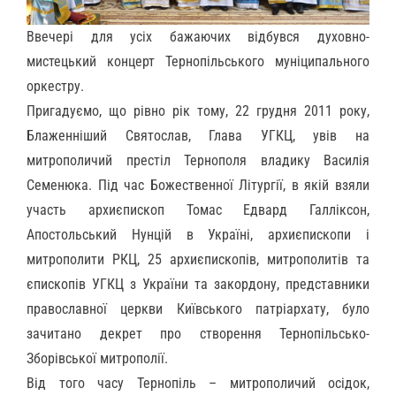
Ввечері для усіх бажаючих відбувся духовно-
мистецький концерт Тернопільського муніципального
оркестру.
Пригадуємо, що рівно рік тому, 22 грудня 2011 року,
Блаженніший Святослав, Глава УГКЦ, увів на
митрополичий престіл Тернополя владику Василія
Семенюка. Під час Божественної Літургії, в якій взяли
участь архиєпископ Томас Едвард Галліксон,
Апостольський Нунцій в Україні, архиєпископи і
митрополити РКЦ, 25 архиєпископів, митрополитів та
єпископів УГКЦ з України та закордону, представники
православної церкви Київського патріархату, було
зачитано декрет про створення Тернопільсько-
Зборівської митрополії.
Від того часу Тернопіль – митрополичий осідок,