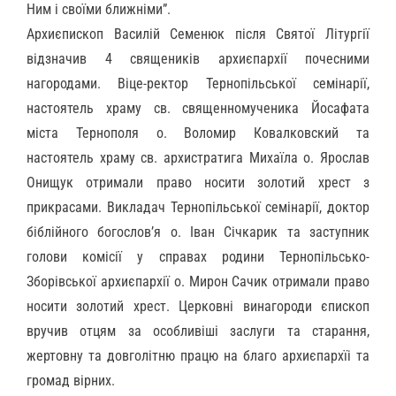
Ним і своїми ближніми”.
Архиєпископ Василій Семенюк після Святої Літургії
відзначив 4 священиків архиєпархії почесними
нагородами. Віце-ректор Тернопільської семінарії,
настоятель храму св. священномученика Йосафата
міста Тернополя о. Воломир Ковалковский та
настоятель храму св. архистратига Михаїла о. Ярослав
Онищук отримали право носити золотий хрест з
прикрасами. Викладач Тернопільської семінарії, доктор
біблійного богослов’я о. Іван Січкарик та заступник
голови комісії у справах родини Тернопільсько-
Зборівської архиєпархії о. Мирон Сачик отримали право
носити золотий хрест. Церковні винагороди єпископ
вручив отцям за особливіші заслуги та старання,
жертовну та довголітню працю на благо архиєпархїі та
громад вірних.