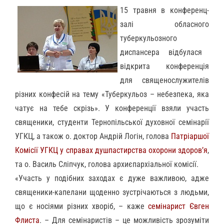
15 травня в конференц-
зал
і
обласно
го
туберкульозно
го
диспансер
а
відбулася
відкрита конференція
для священослужителів
різних конфесій на тему «Туберкульоз – небезпека, яка
чатує на тебе скрізь».
У
конференції взяли
участь
священики
, студент
и Тернопільської духовної
семінарії
УГКЦ,
а
також о. д
октор
Андрій Логін, голова
Патріаршої
Комісії УГКЦ у справах душпастирства охорони здоров’я
,
та о. Василь Сліпчук, голова
а
рхиєпархіальної комісії.
«Участь у подібних заходах є дуже важливою, адже
священики-капелани щоденно зустрічаються з людьми,
що є носіями різних хворіб,
–
каже
семінарист Євген
Флиста
.
– Для
семінарист
ів
– це можливість зрозуміти