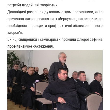
потреби людей, які хворіють».
Д
оповідачі
розповіли
духовним отцям
про
чинник
и, які
є
причиною захворювання на
туберкульоз
,
наголосили на
необхідності пр
о
во
дити
профілактичні обстеження свого
здоров’я.
Вкінці
священики і
семінаристи
прой
шли
флюрографічне
профілактичне обстеження.