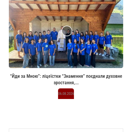
“Йди за Мною”: ліцеїстки “Знамення” поєднали духовне
зростання,...
06.08.2026