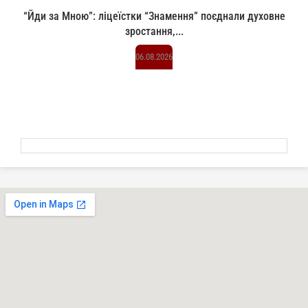
“Йди за Мною”: ліцеїстки “Знамення” поєднали духовне
зростання,...
06.08.2026