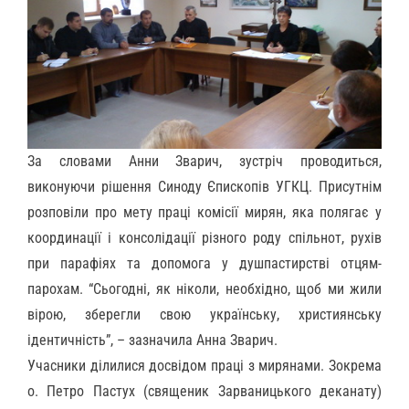
За словами Анни Зварич,
зустріч проводиться,
викон
уючи
рішення Синоду
Є
пископів УГКЦ.
Присутнім
розповіли про
м
ет
у
праці комісії мирян,
яка полягає у
ко
ординаці
ї
і консолідаці
ї
різного роду спільнот, рухів
при парафіях та
допомога
у душпастирстві
отцям-
парохам. “Сьогодні, як ніколи, необхідно, щоб ми жили
вірою, зберегли свою українську, християнську
ідентичність”,
– зазначила Анна Зварич.
Учасники ділилися
досвідом праці з мирянами.
Зокрема
о
. Петро Пастух (
священик
Зарваницьк
ого
деканат
у
)