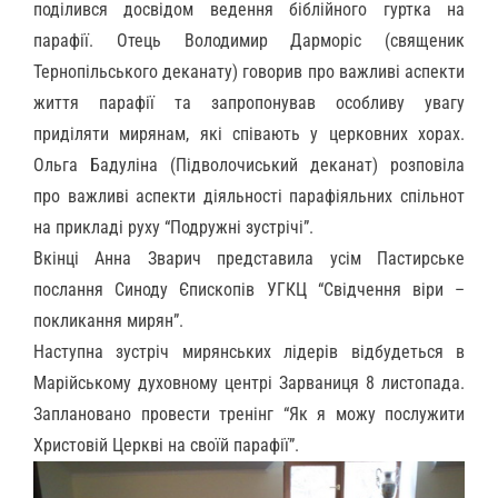
поділився досвідом ведення
б
іблійного гуртка на
парафії.
Отець
Володимир Дарморі
с
(
священик
Тернопільськ
ого
деканат
у
)
говорив про важливі аспекти
життя парафії та
запропонував особливу увагу
приділ
я
ти мирянам, які співають
у
церковн
их
хор
ах
.
Ольга Бадуліна (Підволочиський деканат) розповіла
про
важливі аспекти діяльності парафіяльних спільнот
на прикладі руху
“Подружні зустрічі”.
Вкінці
Анна Зварич
представила
усім Пастирське
послання Синоду Єпископів УГКЦ “Свідчення віри –
покликання мирян”.
Наступна зустріч
мирянських лідерів
відбудеться в
М
арійському духовному
центрі
Зарваниця 8 листопада.
Заплановано провести
тренінг “Як я можу послужити
Христовій Церкві на своїй парафії”.