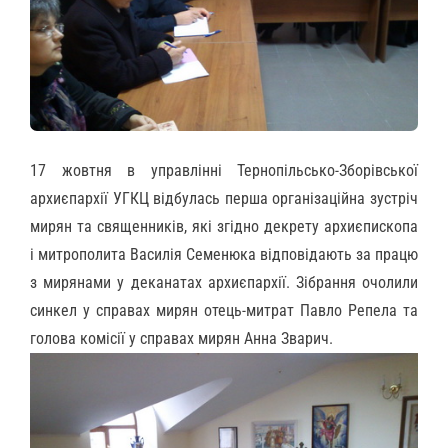
17 жовтня в управлінні Тернопільсько-Зборівської
а
рхиєпархії УГКЦ відбулась перша організаційна зустріч
мирян та священників, які згідно декрету
а
рхиєпископ
а
і
м
итрополит
а Василія Семенюка відповідають за працю
з мирянами у
деканат
ах
а
рхиєпархії.
Зібрання очолили
синкел у справах мирян о
тець-
м
и
т
рат
Павло Репела
та
г
олова комісії у справах мирян Анна Зварич.