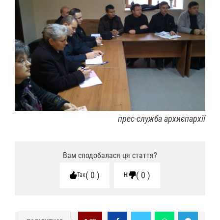
прес-служба архиєпархії
Вам сподобалася ця стаття?
0
0
Так
Ні