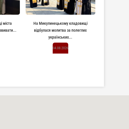
ці міста
На Микулинецькому кладовищі
вивати...
відбулася молитва за полеглих
українських...
04.08.2026