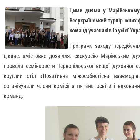
Цими днями у Марійському 
Всеукраїнський турнір юних ф
команд учасників із усієї Укр
Програма заходу передбача
цікаве, змістовне дозвілля: екскурсію Марійським ду
провели семінаристи Тернопільської вищої духовної се
круглий стіл «Позитивна міжособистісна взаємодія
організували члени комісії з питань освіти і вихован
команд.