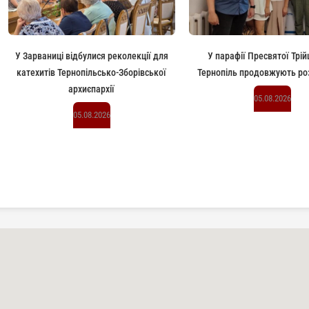
У Зарваниці відбулися реколекції для
У парафії Пресвятої Трій
катехитів Тернопільсько-Зборівської
Тернопіль продовжують роз
архиєпархії
05.08.2026
05.08.2026