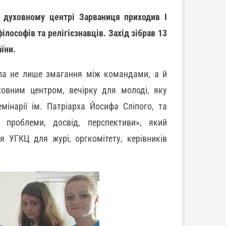
духовному центрі Зарваниця приходив І
ілософів та релігієзнавців. Захід зібрав 13
аїни.
ла не лише змагання між командами, а й
ховним центром, вечірку для молоді, яку
мінарії ім. Патріарха Йосифа Сліпого, та
: проблеми, досвід, перспективи», який
ня УГКЦ для журі, оргкомітету, керівників