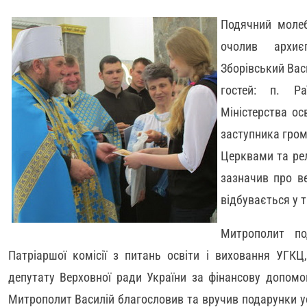
Подячний молеб
очолив архиє
Зборівський Вас
гостей: п. Ра
Міністерства ос
заступника гром
Церквами та рел
зазначив про в
відбувається у 
Митрополит по
Патріаршої комісії з питань освіти і виховання УГКЦ
депутату Верховної ради України за фінансову допомо
Митрополит Василій благословив та вручив подарунки у