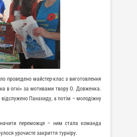
уло проведено майстер-клас з виготовлення
на в огні» за мотивами твору О. Довженка.
ло відслужено Панахиду, а потім – молодіжну
изначити переможця – ним стала команда
булося урочисте закриття турніру.