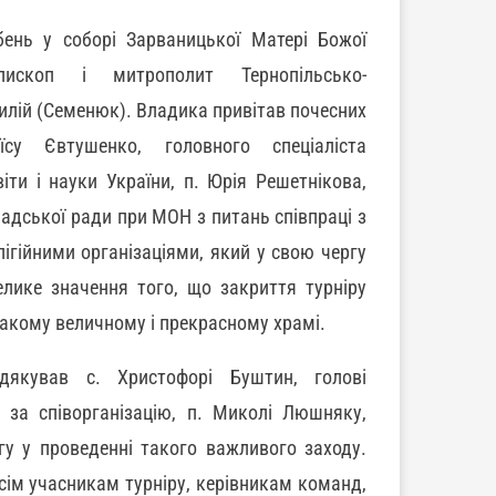
ень у соборі Зарваницької Матері Божої
пископ і митрополит Тернопільсько-
илій (Семенюк). Владика привітав почесних
їсу Євтушенко, головного спеціаліста
віти і науки України, п. Юрія Решетнікова,
адської ради при МОН з питань співпраці з
ігійними організаціями, який у свою чергу
елике значення того, що закриття турніру
такому величному і прекрасному храмі.
дякував с. Христофорі Буштин, голові
, за співорганізацію, п. Миколі Люшняку,
гу у проведенні такого важливого заходу.
сім учасникам турніру, керівникам команд,