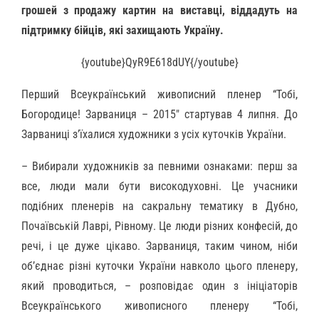
грошей з продажу картин на виставці, віддадуть на
підтримку бійців, які захищають Україну.
{youtube}QyR9E618dUY{/youtube}
Перший Всеукраїнський живописний пленер “Тобі,
Богородице! Зарваниця – 2015″ стартував 4 липня. До
Зарваниці з’їхалися художники з усіх куточків України.
– Вибирали художників за певними ознаками: перш за
все, люди мали бути високодуховні. Це учасники
подібних пленерів на сакральну тематику в Дубно,
Почаївській Лаврі, Рівному. Це люди різних конфесій, до
речі, і це дуже цікаво. Зарваниця, таким чином, ніби
об’єднає різні куточки України навколо цього пленеру,
який проводиться, – розповідає один з ініціаторів
Всеукраїнського живописного пленеру “Тобі,