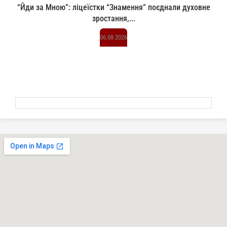
“Йди за Мною”: ліцеїстки “Знамення” поєднали духовне
зростання,...
06.08.2026