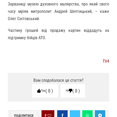
Зарваниці музею духовного малярства, про який свого
часу мріяв митрополит Андрей Шептицький, – каже
Олег Снітовський.
Частину грошей від продажу картин віддадуть на
підтримку бійців АТО.
TV4
Вам сподобалася ця стаття?
0
0
Так
Ні
0
ПОДІЛИТИСЯ