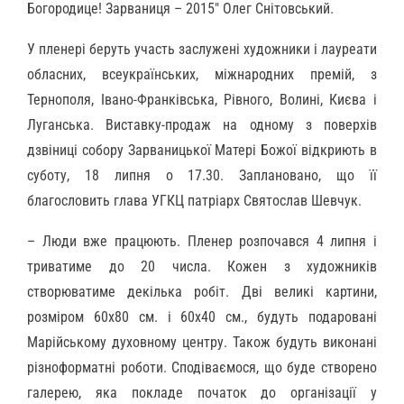
Богородице! Зарваниця – 2015″ Олег Снітовський.
У пленері беруть участь заслужені художники і лауреати
обласних, всеукраїнських, міжнародних премій, з
Тернополя, Івано-Франківська, Рівного, Волині, Києва і
Луганська. Виставку-продаж на одному з поверхів
дзвіниці собору Зарваницької Матері Божої відкриють в
суботу, 18 липня о 17.30. Заплановано, що її
благословить глава УГКЦ патріарх Святослав Шевчук.
– Люди вже працюють. Пленер розпочався 4 липня і
триватиме до 20 числа. Кожен з художників
створюватиме декілька робіт. Дві великі картини,
розміром 60х80 см. і 60х40 см., будуть подаровані
Марійському духовному центру. Також будуть виконані
різноформатні роботи. Сподіваємося, що буде створено
галерею, яка покладе початок до організації у