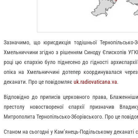
Зазначимо, що юрисдикція тодішньої Тернопільсько-З
Хмельниччини згідно з рішенням Синоду Єпископів УГКЦ
році цю єпархію було піднесено до гідності архиєпарх
опіка на Хмельниччині дотепер координувалася через
деканати. Про це повідомляє
uk.radiovaticana.va
.
Відповідно до приписів церковного права, Блаженніш
престолу новоствореної єпархії призначив Влади
Митрополита Тернопільсько-Зборівського. Про це повід
Станом на сьогодні у Кам’янець-Подільському деканаті