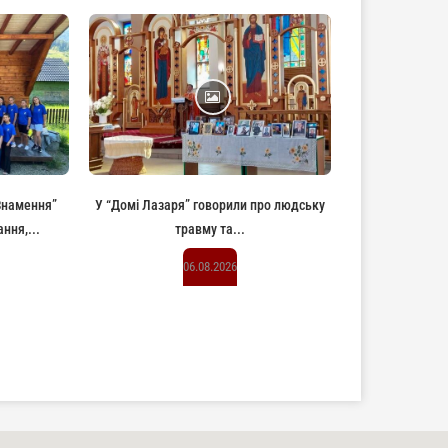
“Знамення”
У “Домі Лазаря” говорили про людську
ння,...
травму та...
06.08.2026