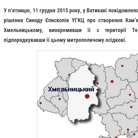
У п’ятницю, 11 грудня 2015 року, у Ватикані повідомлен
рішення Синоду Єпископів УГКЦ про створення Кам’ян
Хмельницькому, виокремивши її з території Терн
підпорядкувавши її цьому митрополичому осідкові.