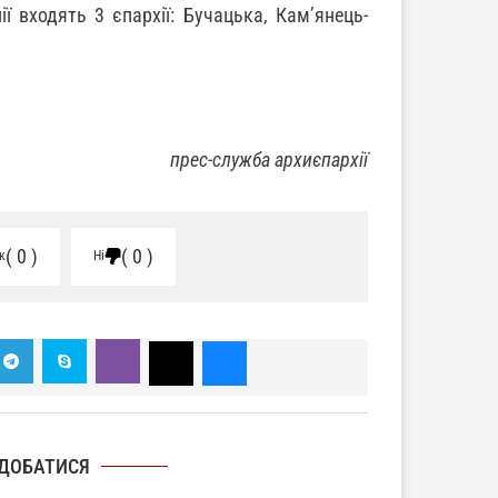
ї входять 3 єпархії: Бучацька, Кам’янець-
прес-служба архиєпархії
0
0
к
Ні
ДОБАТИСЯ