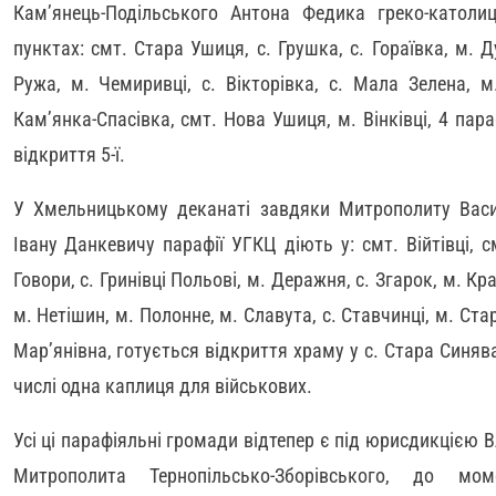
Кам’янець-Подільського Антона Федика греко-католиц
пунктах: смт. Стара Ушиця, с. Грушка, с. Гораївка, м. Ду
Ружа, м. Чемиривці, с. Вікторівка, с. Мала Зелена, м
Кам’янка-Спасівка, смт. Нова Ушиця, м. Вінківці, 4 пара
відкриття 5-ї.
У Хмельницькому деканаті завдяки Митрополиту Васи
Івану Данкевичу парафії УГКЦ діють у: смт. Війтівці, см
Говори, с. Гринівці Польові, м. Деражня, с. Згарок, м. Кра
м. Нетішин, м. Полонне, м. Славута, с. Ставчинці, м. Ста
Мар’янівна, готується відкриття храму у с. Стара Синява
числі одна каплиця для військових.
Усі ці парафіяльні громади відтепер є під юрисдикцією 
Митрополита Тернопільсько-Зборівського, до мо