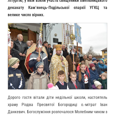
Літургію, у якій взяли участь священики Хмельницького
деканату Кам’янець-Подільської єпархії УГКЦ та
велике число вірних.
Дорого гостя вітали діти недільної школи, настоятель
храму Різдва Пресвятої Богородиці о.-мітрат Іван
Данкевич. Богослужіння розпочалося Молебним чином з