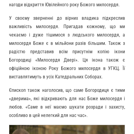
нагоди відкриття Ювілейного року Божого милосердя.
У своєму зверненні до вірних владика підкреслив
важливість милосердя. Пригадав кожному, що ми
чекаємо і дуже тішимося з людського милосердя, а
милосердя Боже є в мільйони разів більшим. Також з
радістю представив всім присутнім копію ікони
Богородиці «Милосердя Двері». Ця ікона також є
офіційною іконою Року Божого милосердя в УГКЦ. Її
виставлятимуть в усіх Катедральних Соборах.
Єпископ також наголосив, що саме Богородиця є тими
«дверима», які відкривають для нас Боже милосердя і
любов. «Саме в неї маємо шукати розради і захисту,
особливо в цей нелегкий для нас час».