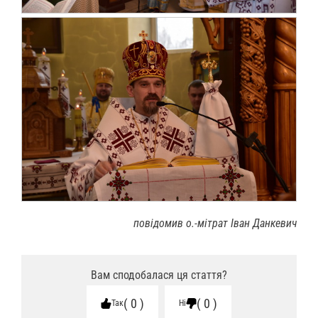
повідомив о.-мітрат Іван Данкевич
Вам сподобалася ця стаття?
0
0
Так
Ні