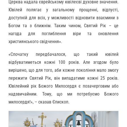
Церква надала єврейському ювілеєві духовне значення.
Ювілей полягає у загальному прощенні, відпусті,
доступній для всіх, у можливості відновити взаємини з
Богом та з ближнім. Таким чином, Святий Рік – це
нагода для поглиблення віри та оновлення
християнського свідчення».
«Спочатку передбачалося, що такий ювілей
відбуватиметься кожні 100 років. Але згодом було
вирішено, що для того, аби кожне покоління мало змогу
пережити Святий Рік, він випадатиме кожні 25 років.
Ювілейний рік Божого Милосердя є позачерговим або
надзвичайним. Тому, що ми потребуємо Божого
милосердя!», – сказав Єпископ.