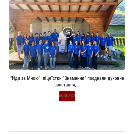
“Йди за Мною”: ліцеїстки “Знамення” поєднали духовне
зростання,...
06.08.2026