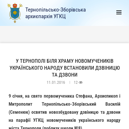
Тернопільсько-Зборівська
архиєпархія УГКЦ
У ТЕРНОПОЛІ БІЛЯ ХРАМУ НОВОМУЧЕНИКІВ
УКРАЇНСЬКОГО НАРОДУ ВСТАНОВИЛИ ДЗВІНИЦЮ
ТА ДЗВОНИ
11.01.2016
12
9 січня, на свято первомученика Стефана, Архиєпикоп і
Митрополит Тернопільсько-Зборівський Василій
(Семенюк) освятив новозбудовану дзвіницю та дзвони
на парафії УГКЦ новомучеників українського народу
міста Тернополя (поблизу школи №8).