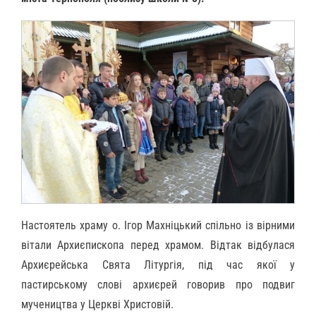
Настоятель храму о. Ігор Махніцький спільно із вірними
вітали Архиєпископа перед храмом. Відтак відбулася
Архиєрейська Свята Літургія, під час якої у
пастирському слові архиєрей говорив про подвиг
мучеництва у Церкві Христовій.