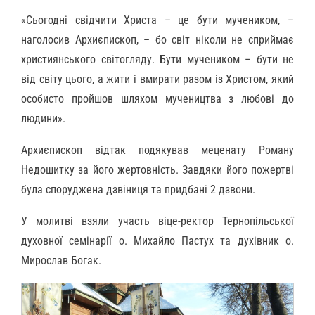
«Сьогодні свідчити Христа – це бути мучеником, –
наголосив Архиєпископ, – бо світ ніколи не сприймає
християнського світогляду. Бути мучеником – бути не
від світу цього, а жити і вмирати разом із Христом, який
особисто пройшов шляхом мучеництва з любові до
людини».
Архиєпископ відтак подякував меценату Роману
Недошитку за його жертовність. Завдяки його пожертві
була споруджена дзвіниця та придбані 2 дзвони.
У молитві взяли участь віце-ректор Тернопільської
духовної семінарії о. Михайло Пастух та духівник о.
Мирослав Богак.