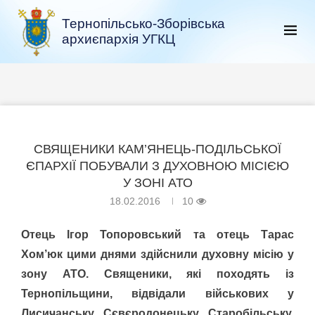
Тернопільсько-Зборівська
архиєпархія УГКЦ
СВЯЩЕНИКИ КАМ’ЯНЕЦЬ-ПОДІЛЬСЬКОЇ
ЄПАРХІЇ ПОБУВАЛИ З ДУХОВНОЮ МІСІЄЮ
У ЗОНІ АТО
18.02.2016
10
Отець Ігор Топоровський та отець Тарас
Хом’юк цими днями здійснили духовну місію у
зону АТО. Священики, які походять із
Тернопільщини, відвідали військових у
Лисичанську, Сєвєродонецьку, Старобільську,