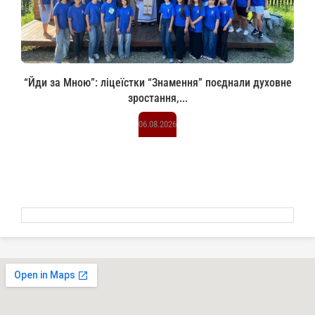
“Йди за Мною”: ліцеїстки “Знамення” поєднали духовне
зростання,...
06.08.2026