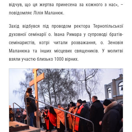
відчув, що ця жертва принесена за кожного з нас», –
повідомляє Лілія Маланюк.
Захід відбувся під проводом ректора Тернопільської
духовної семінарії о. Івана Римара у супроводі братів-
семінаристів, котрі читали розважання, о. Зеновія
Маланюка та інших місцевих священиків. У молитві
взяли участю близько 1000 вірних.