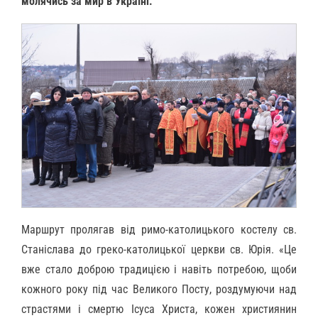
молячись за мир в Україні.
Маршрут пролягав від римо-католицького костелу св.
Станіслава до греко-католицької церкви св. Юрія. «Це
вже стало доброю традицією і навіть потребою, щоби
кожного року під час Великого Посту, роздумуючи над
страстями і смертю Ісуса Христа, кожен християнин