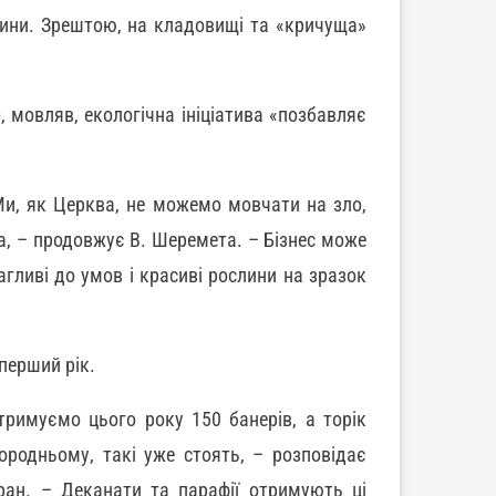
сини. Зрештою, на кладовищі та «кричуща»
 мовляв, екологічна ініціатива «позбавляє
 Ми, як Церква, не можемо мовчати на зло,
а, – продовжує В. Шеремета. – Бізнес може
агливі до умов і красиві рослини на зразок
перший рік.
тримуємо цього року 150 банерів, а торік
ородньому, такі уже стоять, – розповідає
ран. – Деканати та парафії отримують ці