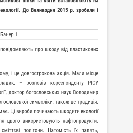
ластикові вінки та квіти встановлюють на
екології. До Великодня 2015 р. зробили і
х повідомляють про шкоду від пластикових
му, і це довгострокова акція. Мали місце
ладик, – розповів кореспонденту РІСУ
гії, доктор богословських наук Володимир
огословської символіки, також це традиція,
емає. Ці вироби починають шкодити екології
ля цього використовують нафтопродукти.
міттєві полігони. Натомість їх палять,