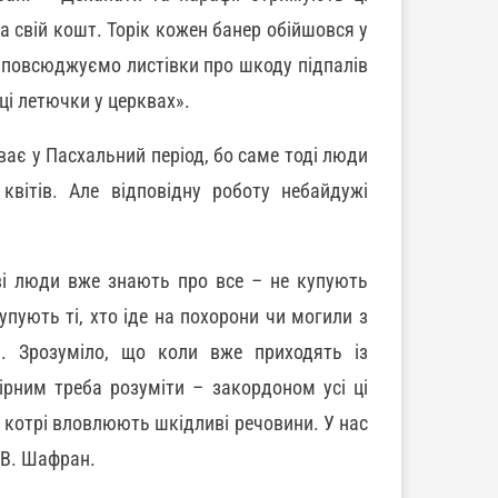
а свій кошт. Торік кожен банер обійшовся у
озповсюджуємо листівки про шкоду підпалів
ці летючки у церквах».
ває у Пасхальний період, бо саме тоді люди
квітів. Але відповідну роботу небайдужі
цеві люди вже знають про все – не купують
купують ті, хто іде на похорони чи могили з
і. Зрозуміло, що коли вже приходять із
рним треба розуміти – закордоном усі ці
 котрі вловлюють шкідливі речовини. У нас
 В. Шафран.