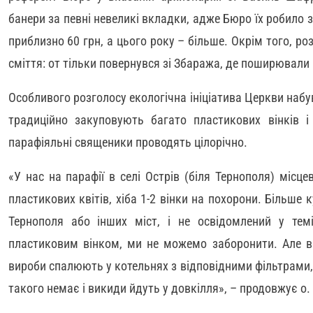
банери за певні невеликі вкладки, адже Бюро їх робило з
приблизно 60 грн, а цього року – більше. Окрім того, р
сміття: от тільки повернувся зі Збаража, де поширювали 
Особливого розголосу екологічна ініціатива Церкви набу
традиційно закуповують багато пластикових вінків і 
парафіяльні священики проводять цілорічно.
«У нас на парафії в селі Острів (біля Тернополя) міс
пластикових квітів, хіба 1-2 вінки на похорони. Більше 
Тернополя або інших міст, і не освідомлений у тем
пластиковим вінком, ми не можемо заборонити. Але ві
вироби спалюють у котельнях з відповідними фільтрами,
такого немає і викиди йдуть у довкілля», – продовжує о.