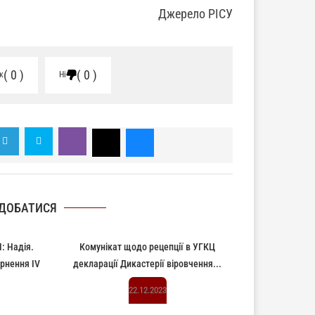
Джерело РІСУ
0
0
к
Ні
ДОБАТИСЯ
 Надія.
Комунікат щодо рецепції в УГКЦ
ернення IV
декларації Дикастерії віровчення...
22.12.2023