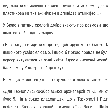
виділяються численні токсичні речовини, зокрема діок
пластикова квітка аж ніяк не відповідає атмосфері…»
У Бюро з питань екології добре знають про розмови, що,
шматка хліба підприємців».
«Насправді не йдеться про те, щоб зруйнувати бізнес.
якщо його усвідомлюємо, і якою б гіркою правда не бул
переорієнтуватися на живі квіти. Адже є численні невиб
бальзаміну Уоллера та барвінку».
На місцях екологічну ініціативу Бюро втілюють також не 
«Для Тернопільсько-Зборівської архиєпархії УГКЦ ми о
було 5. На міських кладовищах, що у Тернополі і Підг
референт Бюро у вказаній архиєпархії о. Василь Шаф