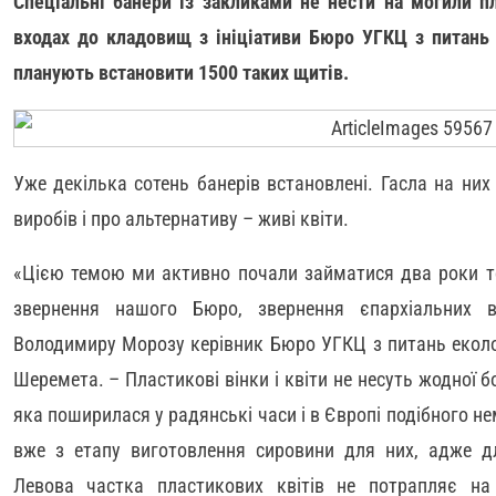
Спеціальні банери із закликами не нести на могили п
входах до кладовищ з ініціативи Бюро УГКЦ з питань 
планують встановити 1500 таких щитів.
Уже декілька сотень банерів встановлені. Гасла на ни
виробів і про альтернативу – живі квіти.
«Цією темою ми активно почали займатися два роки то
звернення нашого Бюро, звернення єпархіальних в
Володимиру Морозу керівник Бюро УГКЦ з питань еколо
Шеремета. – Пластикові вінки і квіти не несуть жодної б
яка поширилася у радянські часи і в Європі подібного н
вже з етапу виготовлення сировини для них, адже д
Левова частка пластикових квітів не потрапляє на с