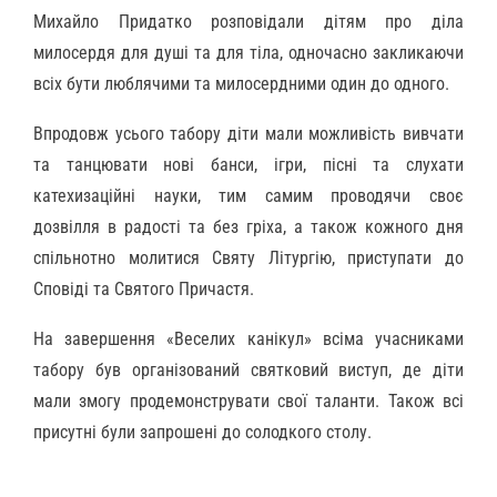
Михайло Придатко розповідали дітям про діла
милосердя для душі та для тіла, одночасно закликаючи
всіх бути люблячими та милосердними один до одного.
Впродовж усього табору діти мали можливість вивчати
та танцювати нові банси, ігри, пісні та слухати
катехизаційні науки, тим самим проводячи своє
дозвілля в радості та без гріха, а також кожного дня
спільнотно молитися Святу Літургію, приступати до
Сповіді та Святого Причастя.
На завершення «Веселих канікул» всіма учасниками
табору був організований святковий виступ, де діти
мали змогу продемонструвати свої таланти. Також всі
присутні були запрошені до солодкого столу.