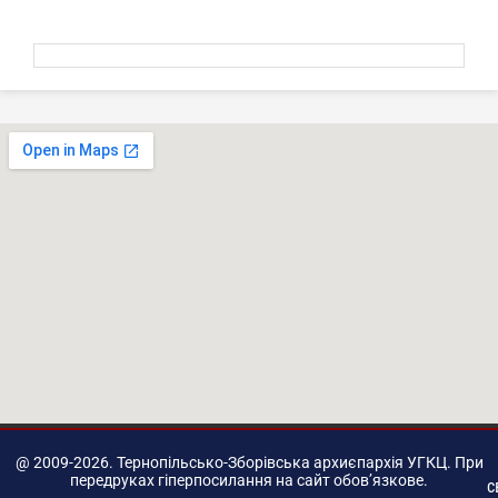
@ 2009-2026. Тернопільсько-Зборівська архиєпархія УГКЦ. При
передруках гіперпосилання на сайт обов’язкове.
с