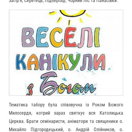
Загір’я, Серетець, Підберізці, Чорний Ліс та Панасівки.
Тематика табору була співзвучна із Роком Божого
Милосердя, котрий зараз святкує вся Католицька
Церква. Брати семінаристи, аніматори та священики о.
Михайло Підгородецький, о. Андрій Олійников, о.