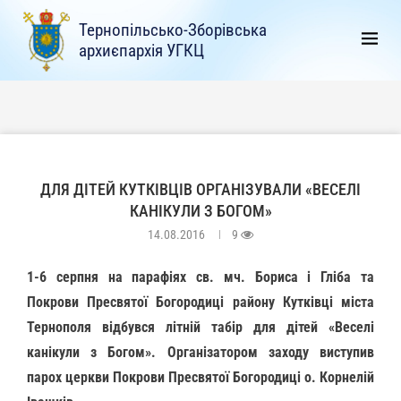
Тернопільсько-Зборівська
архиєпархія УГКЦ
ДЛЯ ДІТЕЙ КУТКІВЦІВ ОРГАНІЗУВАЛИ «ВЕСЕЛІ
КАНІКУЛИ З БОГОМ»
14.08.2016
9
1-6 серпня на парафіях св. мч. Бориса і Гліба та
Покрови Пресвятої Богородиці району Кутківці міста
Тернополя відбувся літній табір для дітей «Веселі
канікули з Богом». Організатором заходу виступив
парох церкви Покрови Пресвятої Богородиці о. Корнелій