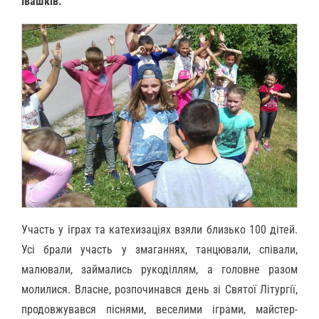
Івашків.
Участь у іграх та катехизаціях взяли близько 100 дітей.
Усі брали участь у змаганнях, танцювали, співали,
малювали, займались рукоділлям, а головне разом
молилися. Власне, розпочинався день зі Святої Літургії,
продовжувався піснями, веселими іграми, майстер-