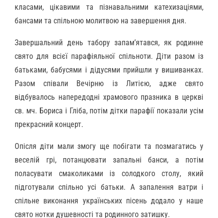
класами, цікавими та пізнавальними катехизаціями,
бансами та спільною молитвою на завершення дня.
Завершальний день табору запам’ятався, як родинне
свято для всієї парафіяльної спільноти. Діти разом із
батьками, бабусями і дідусями прийшли у вишиванках.
Разом співали Вечірню із Литією, адже свято
відбувалось напередодні храмового празника в церкві
св. мч. Бориса і Гліба, потім дітки парафії показали усім
прекрасний концерт.
Опісля діти мали змогу ще побігати та позмагатись у
веселій грі, потанцювати запальні банси, а потім
поласувати смаколиками із солодкого столу, який
підготували спільно усі батьки. А запалення ватри і
спільне виконання українських пісень додало у наше
свято нотки душевності та родинного затишку.