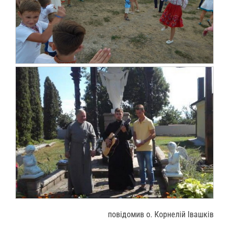
повідомив о. Корнелій Івашків