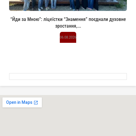
“Йди за Мною”: ліцеїстки “Знамення” поєднали духовне
зростання,...
06.08.2026