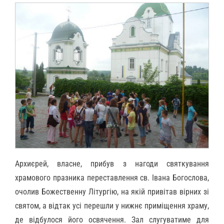
Архиєрей, власне, прибув з нагоди святкування
храмового празника переставлення св. Івана Богослова,
очолив Божественну Літургію, на якій привітав вірних зі
святом, а відтак усі перешли у нижнє приміщення храму,
де відбулося його освячення. Зал слугуватиме для