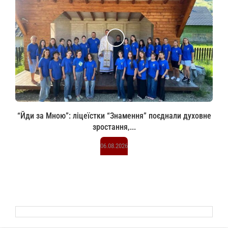
“Йди за Мною”: ліцеїстки “Знамення” поєднали духовне
зростання,...
06.08.2026