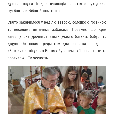
духовні науки, ігри, катехизація, заняття з рукоділля,
футбол, волейбол, банси тощо.
Свято закінчилося у неділю ватрою, солодкою гостиною
та веселими дитячими забавами. Приємно, що, крім
дітей, у цих урочинах взяли участь батьки, бабусі та
дідусі. Основним предметом для розважань під час
«Веселих канікулів з Богом» була тема «Головні гріхи та
протилежні їм чесноти».