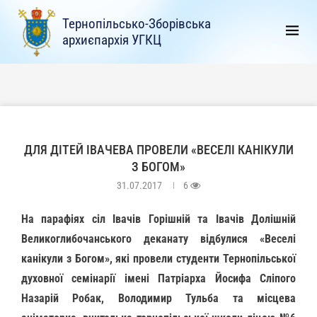
Тернопільсько-Зборівська
архиєпархія УГКЦ
ДЛЯ ДІТЕЙ ІВАЧЕВА ПРОВЕЛИ «ВЕСЕЛІ КАНІКУЛИ
З БОГОМ»
31.07.2017
6
На парафіях сіл Івачів Горішній та Івачів Долішній
Великоглибочанського деканату відбулися «Веселі
канікули з Богом», які провели студенти Тернопільської
духовної семінарії імені Патріарха Йосифа Сліпого
Назарій Робак, Володимир Тульба та місцева