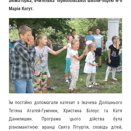
аніматорка, вчителька тернопільської школи-ліцею №6
Марія Когут.
Їм постійно допомагали катехит з Івачева Долішнього
Тетяна Ататей-Гумінюк, Христина Білоус та Катя
Данилишин. Програма цього дійства була
різноманітною: вранці Свята Літургія, сповідь дітей,