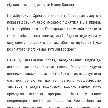
відчаю і сумнівів, як пише Браян Кавано.
Не забуваймо: Христос відчинив гріб, переміг смерть і
показав драбину, якою зможемо піднятися з цієї прірви.
Нам потрібно піти до Господнього гробу, аби побачити
(внутрішнім зором) ангела, який, будучи одягнутим у
білу одежу, промовить до нас: «Кого ви шукаєте? Ісуса
розіп’ятого? Його немає тут! Він воскрес!”
Саме ці незвичайні слова, неоднозначну відповідь
ангела я хотів би прокоментувати. Очевидно, будучи
земними людьми і не маючи глибокої віри, не розуміючи
багатьох речей, ми ще не повністю усвідомлюємо
значення, а радше важливість Божого задуму, Його
премудрої небесної програми. Навіть у таких
неординарних подіях, як Різдво чи Воскресіння ми
шукаємо чогось свого, чисто людського, вигідного нам,