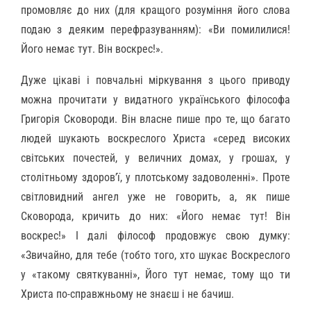
промовляє до них (для кращого розуміння його слова
подаю з деяким перефразуванням): «Ви помилилися!
Його немає тут. Він воскрес!».
Дуже цікаві і повчальні міркування з цього приводу
можна прочитати у видатного українського філософа
Григорія Сковороди. Він власне пише про те, що багато
людей шукають воскреслого Христа «серед високих
світських почестей, у величних домах, у грошах, у
столітньому здоров’ї, у плотському задоволенні». Проте
світловидний ангел уже не говорить, а, як пише
Сковорода, кричить до них: «Його немає тут! Він
воскрес!» І далі філософ продовжує свою думку:
«Звичайно, для тебе (тобто того, хто шукає Воскреслого
у «такому святкуванні», Його тут немає, тому що ти
Христа по-справжньому не знаєш і не бачиш.