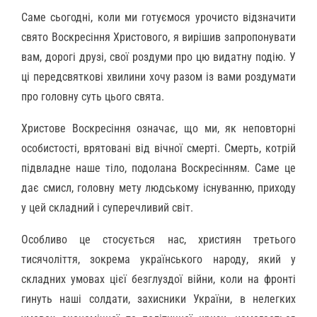
Саме сьогодні, коли ми готуємося урочисто відзначити
свято Воскресіння Христового, я вирішив запропонувати
вам, дорогі друзі, свої роздуми про цю видатну подію. У
ці передсвяткові хвилини хочу разом із вами роздумати
про головну суть цього свята.
Христове Воскресіння означає, що ми, як неповторні
особистості, врятовані від вічної смерті. Смерть, котрій
підвладне наше тіло, подолана Воскресінням. Саме це
дає смисл, головну мету людському існуванню, приходу
у цей складний і суперечливий світ.
Особливо це стосується нас, християн третього
тисячоліття, зокрема українського народу, який у
складних умовах цієї безглуздої війни, коли на фронті
гинуть наші солдати, захисники України, в нелегких