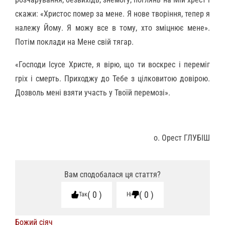
скажи: «Христос помер за мене. Я нове творіння, тепер я
належу Йому. Я можу все в тому, хто зміцнює мене».
Потім поклади на Мене свій тягар.
«Господи Ісусе Христе, я вірю, що ти воскрес і переміг
гріх і смерть. Приходжу до Тебе з цілковитою довірою.
Дозволь мені взяти участь у Твоїй перемозі».
о. Орест ГЛУБІШ
Вам сподобалася ця стаття?
0
0
Так
Ні
Божий сіяч