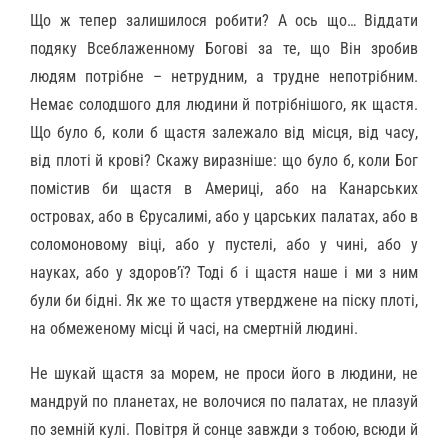
Що ж тепер залишилося робити? А ось що… Віддати
подяку Всеблаженному Богові за те, що Він зробив
людям потрібне – нетрудним, а трудне непотрібним.
Немає солодшого для людини й потрібнішого, як щастя.
Що було б, коли б щастя залежало від місця, від часу,
від плоті й крові? Скажу виразніше: що було б, коли Бог
помістив би щастя в Америці, або на Канарських
островах, або в Єрусалимі, або у царських палатах, або в
соломоновому віці, або у пустелі, або у чині, або у
науках, або у здоров’ї? Тоді б і щастя наше і ми з ним
були би бідні. Як же то щастя утверджене на піску плоті,
на обмеженому місці й часі, на смертній людині.
Не шукай щастя за морем, не проси його в людини, не
мандруй по планетах, не волочися по палатах, не плазуй
по земній кулі. Повітря й сонце завжди з тобою, всюди й