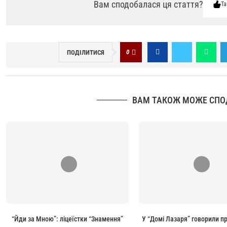
Вам сподобалася ця стаття?
Та
0
ПОДІЛИТИСЯ
ВАМ ТАКОЖ МОЖЕ СПО
“Йди за Мною”: ліцеїстки “Знамення”
У “Домі Лазаря” говорили п