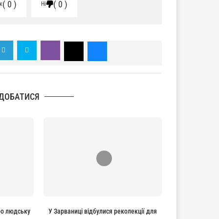
0
0
к
Ні
ДОБАТИСЯ
ро людську
У Зарваниці відбулися реколекції для