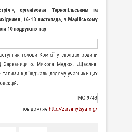
трічі», організовані Тернопільським та
ихідними, 16-18 листопада, у Марійському
ли 10 подружніх пар.
аступник голови Комісії у справах родини
ДЦ Зарваниця о. Микола Медюх. «Щасливі
я,- такими від’їжджали додому учасники цих
олекцій.
повідомляє
http://zarvanytsya.org/