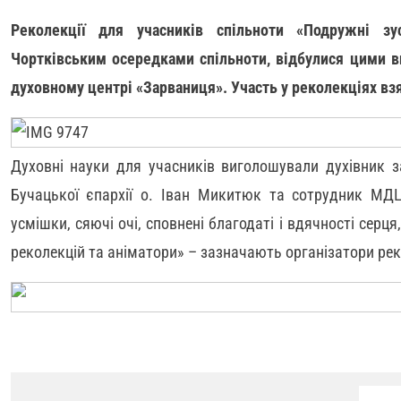
Реколекції для учасників спільноти «Подружні зус
Чортківським осередками спільноти, відбулися цими в
духовному центрі «Зарваниця». Участь у реколекціях взя
Духовні науки для учасників виголошували духівник з
Бучацької єпархії о. Іван Микитюк та сотрудник М
усмішки, сяючі очі, сповнені благодаті і вдячності серц
реколекцій та аніматори» – зазначають організатори рек