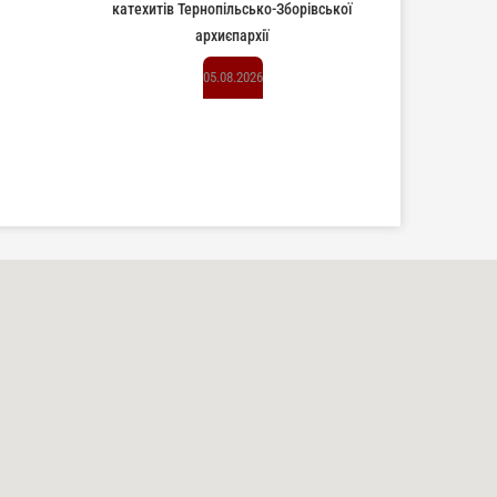
катехитів Тернопільсько-Зборівської
архиєпархії
05.08.2026