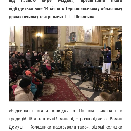
під назвою «Йде Різдво», презентація якого
відбудеться вже 14 січня в Тернопільському обласному
драматичному театрі імені Т. Г. Шевченка.
«Родзинкою стали колядки з Полісся виконані в
традиційній автентичній манері, – розповідає о. Роман
Демуш. – Колядники подарували також відомі колядки