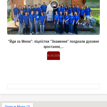
“Йди за Мною”: ліцеїстки “Знамення” поєднали духовне
зростання,...
06.08.2026