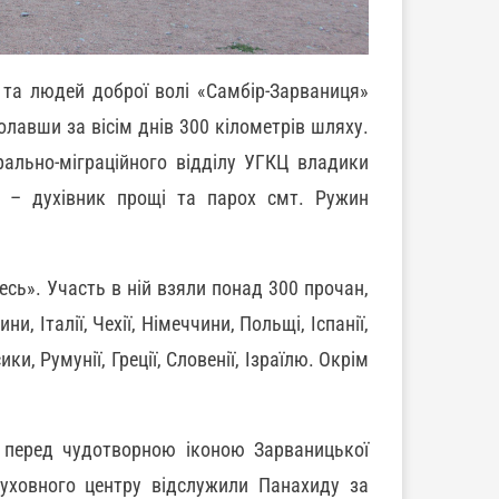
 та людей доброї волі «Самбір-Зарваниця»
лавши за вісім днів 300 кілометрів шляху.
ально-міграційного відділу УГКЦ владики
с – духівник прощі та парох смт. Ружин
сь». Участь в ній взяли понад 300 прочан,
и, Італії, Чехії, Німеччини, Польщі, Іспанії,
и, Румунії, Греції, Словенії, Ізраїлю. Окрім
 перед чудотворною іконою Зарваницької
духовного центру відслужили Панахиду за