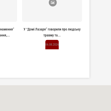
“Знамення”
У “Домі Лазаря” говорили про людську
ння,...
травму та...
06.08.2026