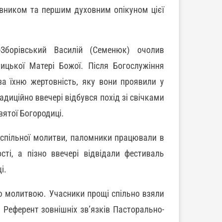
овником та першим духовним опікуном цієї
-Зборівський Василій (Семенюк) очолив
ицької Матері Божої. Після Богослужіння
за їхню жертовність, яку вони проявили у
адиційно ввечері відбувся похід зі свічками
ятої Богородиці.
 спільної молитви, паломники працювали в
сті, а пізно ввечері відвідали фестиваль
і.
ю молитвою. Учасники прощі спільно взяли
ив Референт зовнішніх зв’язків Пасторально-