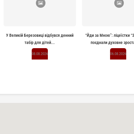
У Великій Березовиці відбувся денний
“Йди за Мною”: ліцеїстки 
табір для дітей...
поєднали духовне зроста
08.08.2026
06.08.2026