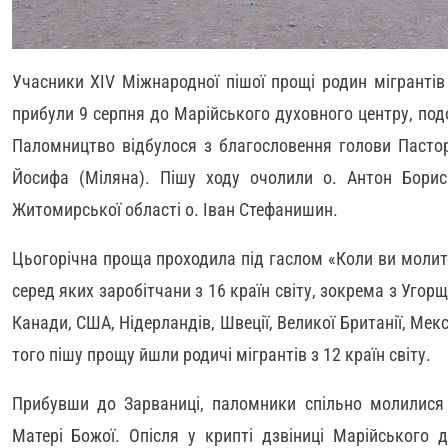
Учасники ХІV Міжнародної пішої прощі родин мігрантів
прибули 9 серпня до Марійського духовного центру, подо
Паломництво відбулося з благословення голови Пастор
Йосифа (Міляна). Пішу ходу очолили о. Антон Бори
Житомирської області о. Іван Стефанишин.
Цьогорічна проща проходила під гаслом «Коли ви молите
серед яких заробітчани з 16 країн світу, зокрема з Угорщин
Канади, США, Нідерландів, Швеції, Великої Британії, Мексик
того пішу прощу йшли родичі мігрантів з 12 країн світу.
Прибувши до Зарваниці, паломники спільно молилися
Матері Божої. Опісля у крипті дзвіниці Марійського 