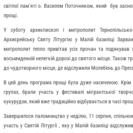
світлої пам’яті о. Василем Поточняком, який був засн
прощі.
У суботу архиєпископ і митрополит Тернопільсько
Архиєрейську Святу Літургію у Малій базиліці Зарван
митрополит тепло привітав усіх прочан та подякував 
восьмиденній нелегкій дорозі до святого місця. Також тр
до чудотворного місця, де відслужили Молебень до Пресв
В цей день програма прощі була дуже насиченою. Крім
групах, брали участь у фестивалі мігрантської творчо
кукурудзи, який вже традиційно відбувається в часі прощ
Завершилося паломництво у неділю, 11 серпня, спільно
участь у Святій Літургії , яку у Малій базиліці відслуж