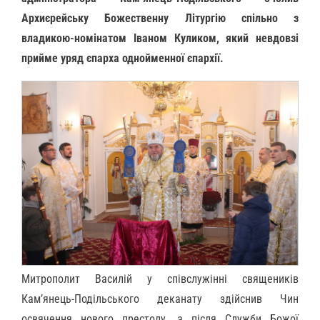
Архиєрейську Божественну Літургію спільно з
владикою-номінатом Іваном Куликом, який невдовзі
прийме уряд єпарха однойменної єпархії.
Митрополит Василій у співслужінні священиків
Кам’янець-Подільського деканату здійснив Чин
освячення нового престолу, а після Служби Божої