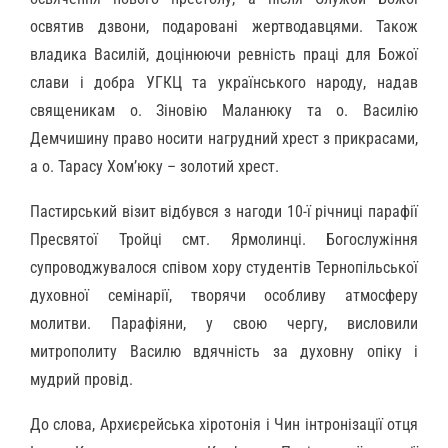
освятив дзвони, подаровані жертводавцями. Також
владика Василій, доцінюючи ревність праці для Божої
слави і добра УГКЦ та українського народу, надав
священикам о. Зіновію Маланюку та о. Василію
Демчишину право носити нагрудний хрест з прикрасами,
а о. Тарасу Хом’юку – золотий хрест.
Пастирський візит відбувся з нагоди 10-ї річниці парафії
Пресвятої Тройці смт. Ярмолинці. Богослужіння
супроводжувалося співом хору студентів Тернопільської
духовної семінарії, творячи особливу атмосферу
молитви. Парафіяни, у свою чергу, висловили
митрополиту Василю вдячність за духовну опіку і
мудрий провід.
До слова, Архиєрейська хіротонія і Чин інтронізації отця