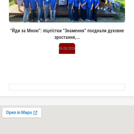
“Йди за Мною”: ліцеїстки “Знамення” поєднали духовне
зростання,...
06.08.2026