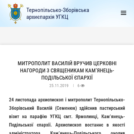
Тернопільсько-Зборівська
архиєпархія УГКЦ
МИТРОПОЛИТ ВАСИЛІЙ ВРУЧИВ ЦЕРКОВНІ
НАГОРОДИ 3 СВЯЩЕНИКАМ КАМ’ЯНЕЦЬ-
ПОДІЛЬСЬКОЇ ЄПАРХІЇ
25.11.2019
6
24 листопада архиєпископ і митрополит Тернопільсько-
Зборівський Василій (Семенюк) здійснив пастирський
візит на парафію УГКЦ смт. Ярмолинці, Кам’янець-
Подільської єпархії. Архиєпископ востаннє в якості
адміністратора Кам’янець-Подільського очолив