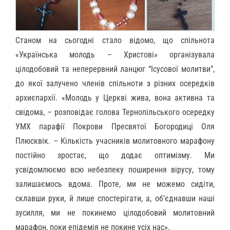
Станом на сьогодні стало відомо, що спільнота
«Українська молодь – Христові» організувала
цілодобовий та неперервний ланцюг “Ісусової молитви”,
до якої залучено членів спільноти з різних осередків
архиєпархії. «Молодь у Церкві жива, вона активна та
свідома, – розповідає голова Тернопільського осередку
УМХ парафії Покрови Пресвятої Богородиці Оля
Плюсквік. – Кількість учасників молитовного марафону
постійно зростає, що додає оптимізму. Ми
усвідомлюємо всю небезпеку поширення вірусу, тому
залишаємось вдома. Проте, ми не можемо сидіти,
склавши руки, й лише спостерігати, а, об’єднавши наші
зусилля, ми не покинемо цілодобовий молитовний
марафон, поки епідемія не покине усіх нас».