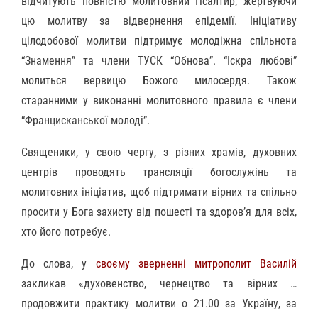
відчитують повністю молитовний Псалтир, жертвуючи
цю молитву за відвернення епідемії. Ініціативу
цілодобової молитви підтримує молодіжна спільнота
“Знамення” та члени ТУСК “Обнова”. “Іскра любові”
молиться вервицю Божого милосердя. Також
старанними у виконанні молитовного правила є члени
“Францисканської молоді”.
Священики, у свою чергу, з різних храмів, духовних
центрів проводять трансляції богослужінь та
молитовних ініціатив, щоб підтримати вірних та спільно
просити у Бога захисту від пошесті та здоров’я для всіх,
хто його потребує.
До слова, у
своєму зверненні митрополит Василій
закликав «духовенство, чернецтво та вірних …
продовжити практику молитви о 21.00 за Україну, за