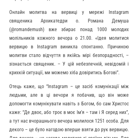
Онлайн молитва на вервиці у мережі Instagram
священика Архикатедри о. Романа Демуша
(@romandemush) вже збирає понад 1000 молодих
молільників кожного вечора о 21.00. «Ідея молитися
вервицю в Instagram виникла спонтанно. Причиною
молитви стало відчуття в якійсь мірі безпорадності, –
зізнається священик. – У цій небезпечній, невідомій і
крихкій ситуації, ми можемо хіба довіритись Богові”.
Отець каже, що “Instagram – це засіб комунікації між
людьми, але в ці вечори я побачив, що він може
допомогти комунікувати навіть з Богом, бо сам Христос
каже: “Де двоє, або троє в моє Ім’я – там і Я серед них”,
а тут нас вчорашнього вечора молилося 1251 особа. Для
декого – це було нагодою вперше взяти до рук вервицю.