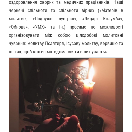
оздоровлення хворих та медичних працівників. Наші
чернечі спільноти та спільноти вірних («Матерів в
молитві», «Подружні зустрічі», «Лицарі Колумба»,
«Обнова», «УМХ» та ін.) просимо по можливості
організовувати між собою цілодобові молитовні
чування: молитву Псалтиря, Ісусову молитву, вервицю та
ін. так, щоб кожен міг вдома взяти в них участь».