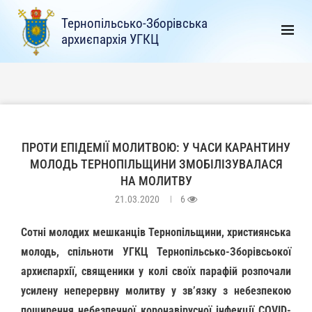
Тернопільсько-Зборівська
архиєпархія УГКЦ
ПРОТИ ЕПІДЕМІЇ МОЛИТВОЮ: У ЧАСИ КАРАНТИНУ
МОЛОДЬ ТЕРНОПІЛЬЩИНИ ЗМОБІЛІЗУВАЛАСЯ
НА МОЛИТВУ
21.03.2020
6
Сотні молодих мешканців Тернопільщини, християнська
молодь, спільноти УГКЦ Тернопільсько-Зборівсьокої
архиєпархії, священики у колі своїх парафій розпочали
усилену неперервну молитву у зв’язку з небезпекою
поширення небезпечної коронавірусної інфекції COVID-