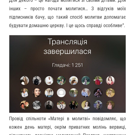
Для декого – це нагода молитися зі своїми дітьми. Для
інших – просто почати молитися… З відгуків моїх
підписників бачу, що такий спосіб молитви допомагає
будувати домашню церкву. І це щось справді особливе”.
Провід спільноти «Матері в молитві» повідомляє, що
кожен день матері, окрім приватних молінь вервиці,