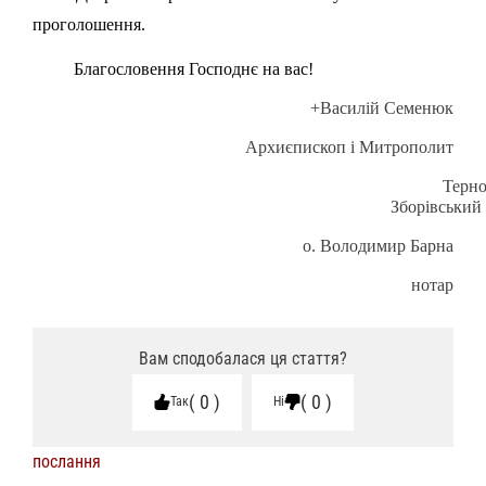
проголошення.
Благословення Господнє на вас!
+Василій
Семенюк
Архиєпископ і Митрополит
Терно
Зборівський
о. Володимир Барна
нотар
Вам сподобалася ця стаття?
0
0
Так
Ні
послання