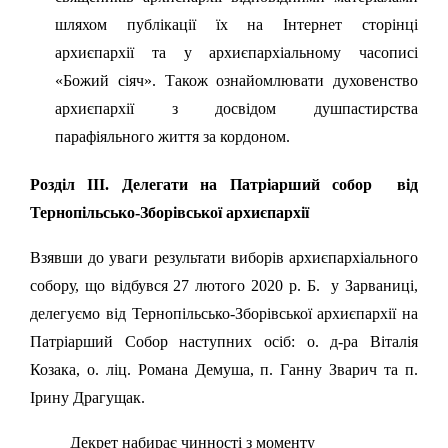
шляхом публікації їх на Інтернет сторінці
архиєпархії та у архиєпархіальному часописі
«Божий сіяч». Також ознайомлювати духовенство
архиєпархії з досвідом душпастирства
парафіяльного життя за кордоном.
Розділ ІІІ. Делегати на Патріарший собор від
Тернопільсько-Зборівської архиєпархії
Взявши до уваги результати виборів архиєпархіального
собору, що відбувся 27 лютого 2020 р. Б. у Зарваниці,
делегуємо від Тернопільсько-Зборівської архиєпархії на
Патріарший Собор наступних осіб: о. д-ра Віталія
Козака, о. ліц. Романа Демуша, п. Ганну Зварич та п.
Ірину Драгущак.
Декрет набирає чинності з моменту