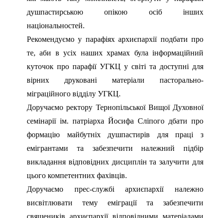
душпастирською опікою осіб інших
національностей.
Рекомендуємо у парафіях архиєпархії подбати про
те, аби в усіх наших храмах була інформаційний
куточок про парафії УГКЦ у світі та доступні для
вірних друковані матеріали пасторально-
міграційного відділу УГКЦ.
Доручаємо ректору Тернопільської Вищої Духовної
семінарії ім. патріарха Йосифа Сліпого дбати про
формацію майбутніх душпастирів для праці з
емігрантами та забезпечити належний підбір
викладання відповідних дисциплін та залучити для
цього компетентних фахівців.
Доручаємо прес-службі архиєпархії належно
висвітлювати тему еміграції та забезпечити
священиків архиєпархії відповідними матеріалами