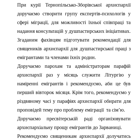
При курії Тернопільсько-Зборівської архиєпархії
доручаємо створити групу експертів-психологів у
сфері міграції, для можливості їхньої співпраці та
надання консультацій у душпастирських ініціативах.
Згаданим фахівцям підготувати рекомендації для
священиків архиєпархії для душпастирської праці з
емігрантами та членами їхніх родин.
Доручаємо парохам та адміністраторам парафій
архиєпархії раз у місяць служити Літургію у
наміренні емігрантів і рекомендуємо, аби це був
перший вівторок місяця. Крім того, рекомендуємо у
різдвяному часі у парафіях архиєпархії обирати для
проповідей тему про проблему еміграції та сім’ю.
Доручаємо пресвітерській раді організовувати
архиєпархіальну прощу емігрантів до Зарваниці.
Рекомендуємо священикам архиєпархії долучатись