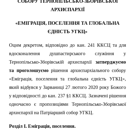
СОБОРУ ТЕРНОПІЛЬСЬКО-ЗБОРІВСЬКОЇ
АРХИЄПАРХІЇ
«ЕМІГРАЦІЯ, ПОСЕЛЕННЯ ТА ГЛОБАЛЬНА
ЄДНІСТЬ УГКЦ»
Оцим декретом, відповідно до кан. 241 ККСЦ та для
вдосконалення душпастирського служіння у
Тернопільсько-Зборівській архиєпархії
затверджуємо
та проголошуємо
рішення архиєпархіального собору
«Еміграція, поселення та глобальна єдність УГКЦ»,
який відбувся у Зарваниці 27 лютого 2020 року Божого
у відповідності до кан. 237 §1 ККСЦ. Зазначені рішення
одночасно є пропозиціями Тернопільсько-Зборівської
архиєпархії на Патріарший собор УГКЦ.
Розділ І. Еміграція, поселення.