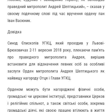
праведний митрополит Андрей Шептицький», – сказав у
своєму подячному слові під час вручення ордену пан
Іван Васюник.
Довідка
Синод Єпископів УГКЦ, який проходив у Львові-
Брюховичах 2-11 вересня 2018 року, плекаючи пам’ять
про праведного митрополита Андрея, вирішив
встановити для відзначення певних осіб за особливі
заслуги Орден митрополита Андрея Шептицького як
найвищу нагороду Отця і Глави УГКЦ.
Орденом можуть бути нагороджені фізичні особи,
громадські чи церковні інституції, представники Церков
і релігійних спільнот, а також світські особи, зокрема
громадські діячі, які своєю працею втілюють в життя