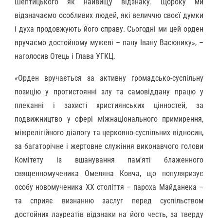
Шептицького як найвищу відзнаку. Щороку ми
відзначаємо особливих людей, які величчю своєї думки
і духа продовжують його справу. Сьогодні ми цей орден
вручаємо достойному мужеві – пану Івану Васюнику», –
наголосив Отець і Глава УГКЦ.
«Орден вручається за активну громадсько-суспільну
позицію у протистоянні злу та самовіддану працю у
плеканні і захисті християнських цінностей, за
подвижництво у сфері міжнаціонального примирення,
міжрелігійного діалогу та церковно-суспільних відносин,
за багаторічне і жертовне служіння виконавчого голови
Комітету із вшанування пам’яті блаженного
священномученика Омеляна Ковча, що популяризує
особу новомученика XX століття – пароха Майданека –
та сприяє визнанню заслуг перед суспільством
достойних лауреатів відзнаки на його честь, за тверду