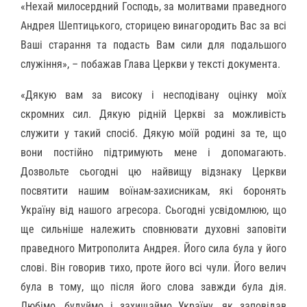
«Нехай милосердний Господь, за молитвами праведного
Андрея Шептицького, сторицею винагородить Вас за всі
Ваші старання та подасть Вам сили для подальшого
служіння», – побажав Глава Церкви у тексті документа.
«Дякую вам за високу і несподівану оцінку моїх
скромних сил. Дякую рідній Церкві за можливість
служити у такий спосіб. Дякую моїй родині за те, що
вони постійно підтримують мене і допомагають.
Дозвольте сьогодні цю найвищу відзнаку Церкви
посвятити нашим воїнам-захисникам, які боронять
Україну від нашого агресора. Сьогодні усвідомлюю, що
ще сильніше належить сповнювати духовні заповіти
праведного Митрополита Андрея. Його сила була у його
слові. Він говорив тихо, проте його всі чули. Його велич
була в тому, що після його слова завжди була дія.
Любімо, будуймо і захищаймо Україну, як заповідав