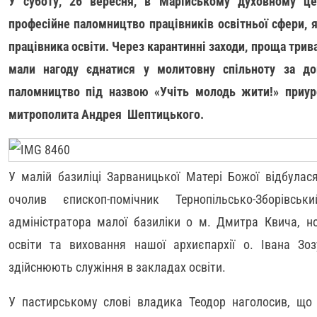
У суботу, 26 вересня, в Марійському духовному це
професійне паломництво працівників освітньої сфери, 
працівника освіти. Через карантинні заходи, проща трив
мали нагоду єднатися у молитовну спільноту за до
паломництво під назвою «Учіть молодь жити!» приур
митрополита Андрея Шептицького.
У малій базиліці Зарваницької Матері Божої відбулас
очолив єпископ-помічник Тернопільсько-Зборівс
адміністратора малої базиліки о м. Дмитра Квича, но
освіти та виховання нашої архиєпархії о. Івана Зозу
здійснюють служіння в закладах освіти.
У пастирському слові владика Теодор наголосив, що 