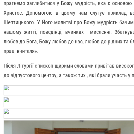
прагнемо заглибитися у Божу мудрість, яка є основою п
Христос. Допомогою в цьому нам слугує приклад ве
Шептицького. У Його молитві про Божу мудрість бачим
нашому житті, поведінці, вчинках і мисленні. Збагн
любов до Бога, Божу любов до нас, любов до рідних та 
праці вчителя».
Після Літургії єпископ щирими словами привітав високопо
до відпустового центру, а також тих , які брали участь у 