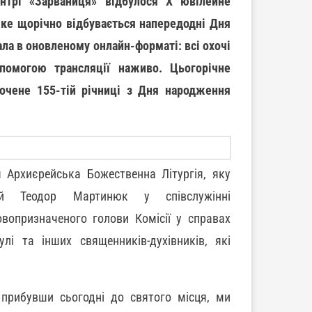
нтрі «Зарваниця» відбулося Х ювілейне
яке щорічно відбувається напередодні Дня
ала в оновленому онлайн-форматі: всі охочі
помогою трансляції наживо. Цьогорічне
очене 155-тій річниці з Дня народження
я Архиєрейська Божественна Літургія, яку
ький Теодор Мартинюк у співслужінні
вопризначеного голови Комісії у справах
лі та інших священників-духівників, які
прибувши сьогодні до святого місця, ми