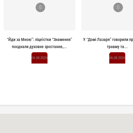
“Йди за Мною”: ліцеїстки “Знамення”
У “Домі Лазаря” говорили п
поєднали духовне зростання,...
травму та...
06.08.2026
06.08.2026