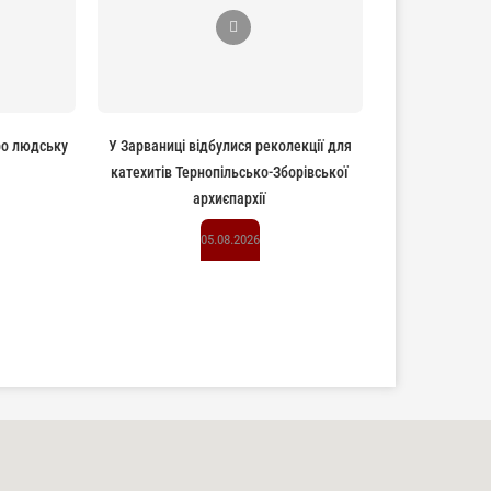
ро людську
У Зарваниці відбулися реколекції для
катехитів Тернопільсько-Зборівської
архиєпархії
05.08.2026