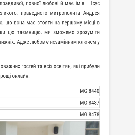
равдивої, повної любові й має ім’я – Ісус
ликого, праведного митрополита Андрея
о, що вона має стояти на першому місці в
увши цю таємницю, ми зможемо зрозуміти
ближніх. Адже любов є незамінним ключем у
важних гостей та всіх освітян, які прибули
прощі онлайн.