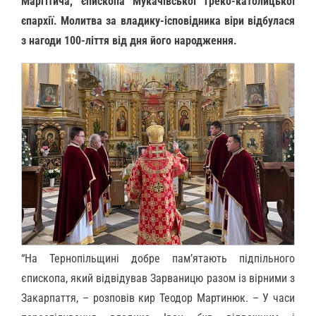
Маргітича, єпископа Мукачівської греко-католицької
єпархії. Молитва за владику-ісповідника віри відбулася
з нагоди 100-ліття від дня його народження.
“На Тернопільщині добре пам’ятають підпільного
єпископа, який відвідував Зарваницю разом із вірними з
Закарпаття, – розповів кир Теодор Мартинюк. – У часи