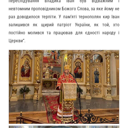
переслідування владика Іван був відважним і
невтомним проповідником Божого Слова, за яке йому не
раз доводилося терпіти. У пам’яті тернополян кир Іван
залишився як щирий патріот України, як той, хто
постійно молився та працював для єдності народу і
Церкви”.