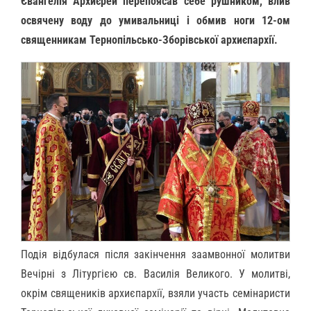
Євангелія Архиєрей перепоясав себе рушником, влив
освячену воду до умивальниці і обмив ноги 12-ом
священникам Тернопільсько-Зборівської архиєпархії.
Подія відбулася після закінчення заамвонної молитви
Вечірні з Літургією св. Василія Великого. У молитві,
окрім священиків архиєпархії, взяли участь семінаристи