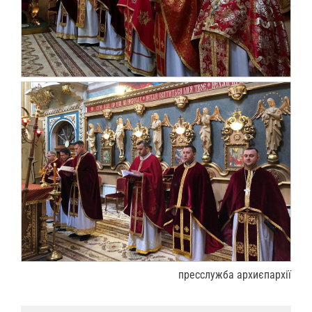
пресслужба архиєпархії