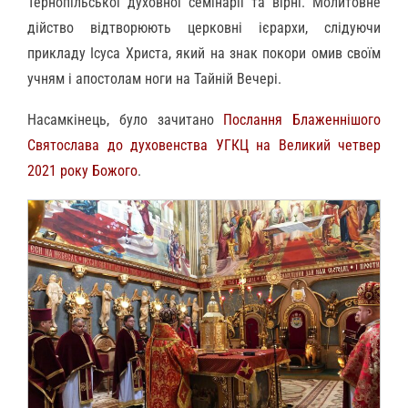
Тернопільської духовної семінарії та вірні. Молитовне
дійство відтворюють церковні ієрархи, слідуючи
прикладу Ісуса Христа, який на знак покори омив своїм
учням і апостолам ноги на Тайній Вечері.
Насамкінець, було зачитано
Послання Блаженнішого
Святослава до духовенства УГКЦ на Великий четвер
2021 року Божого
.