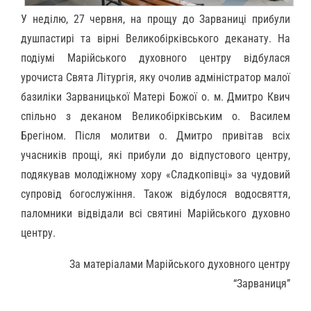
У неділю, 27 червня, на прощу до Зарваниці прибули
душпастирі та вірні Великобірківського деканату. На
подіумі Марійського духовного центру відбулася
урочиста Свята Літургія, яку очолив адміністратор малої
базиліки Зарваницької Матері Божої о. м. Дмитро Квич
спільно з деканом Великобірківським о. Василем
Брегіном. Після молитви о. Дмитро привітав всіх
учасників прощі, які прибули до відпустового центру,
подякував молодіжному хору «Сладкопівці» за чудовий
супровід богослужіння. Також відбулося водосвяття,
паломники відвідали всі святині Марійського духовно
центру.
За матеріалами Марійського духовного центру
“Зарваниця”