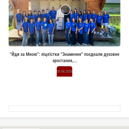
“Йди за Мною”: ліцеїстки “Знамення” поєднали духовне
зростання,...
06.08.2026