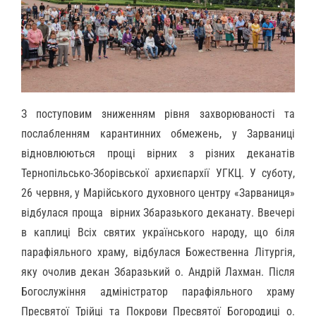
З поступовим зниженням рівня захворюваності та
послабленням карантинних обмежень, у Зарваниці
відновлюються прощі вірних з різних деканатів
Тернопільсько-Зборівської архиєпархії УГКЦ. У суботу,
26 червня, у Марійського духовного центру «Зарваниця»
відбулася проща вірних Збаразького деканату. Ввечері
в каплиці Всіх святих українського народу, що біля
парафіяльного храму, відбулася Божественна Літургія,
яку очолив декан Збаразький о. Андрій Лахман. Після
Богослужіння адміністратор парафіяльного храму
Пресвятої Трійці та Покрови Пресвятої Богородиці о.