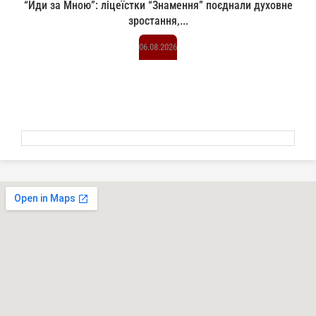
“Йди за Мною”: ліцеїстки “Знамення” поєднали духовне
зростання,...
06.08.2026