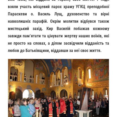
взяли участь місцевий парох храму УГКЦ преподобної
Параскеви о. Василь Лущ, духовенство та вірні
навколишніх парафій. Окрім молитви відбувся також
мистецький захід. Кир Василій побажав кожному
завжди пам’ятати та цінувати жертву наших воїнів, які
не просто на словах, а ділом засвідчили відданість та
любов до Батьківщини, віддавши за неї своє життя.