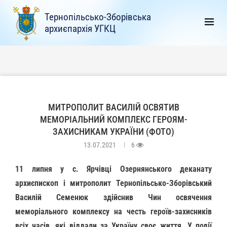
Тернопільсько-Зборівська
архиєпархія УГКЦ
МИТРОПОЛИТ ВАСИЛІЙ ОСВЯТИВ
МЕМОРІАЛЬНИЙ КОМПЛЕКС ГЕРОЯМ-
ЗАХИСНИКАМ УКРАЇНИ (ФОТО)
13.07.2021
6
11 липня у с. Ярчівці Озернянського деканату
архиєпископ і митрополит Тернопільсько-Зборівський
Василій Семенюк здійснив Чин освячення
меморіального комплексу на честь героїв-захисників
всіх часів, які віддали за Україну своє життя. У події