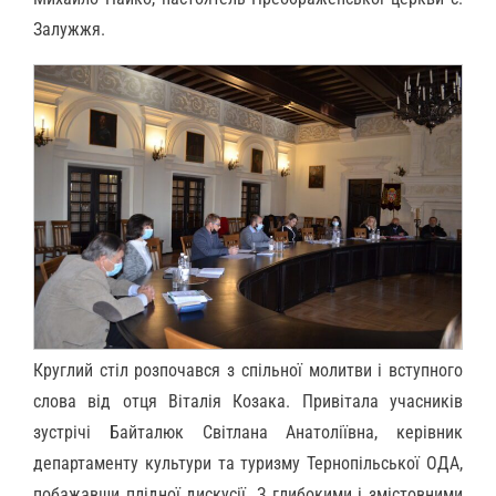
Залужжя.
Круглий стіл розпочався з спільної молитви і вступного
слова від отця Віталія Козака. Привітала учасників
зустрічі Байталюк Світлана Анатоліївна, керівник
департаменту культури та туризму Тернопільської ОДА,
побажавши плідної дискусії. З глибокими і змістовними