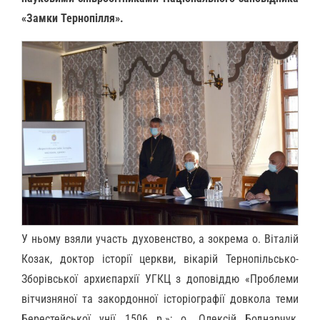
«Замки Тернопілля».
У ньому взяли участь духовенство, а зокрема о. Віталій
Козак, доктор історії церкви, вікарій Тернопільсько-
Зборівської архиєпархії УГКЦ з доповіддю «Проблеми
вітчизняної та закордонної історіографії довкола теми
Берестейської унії 1506 р.»; о. Олексій Боднарчук,