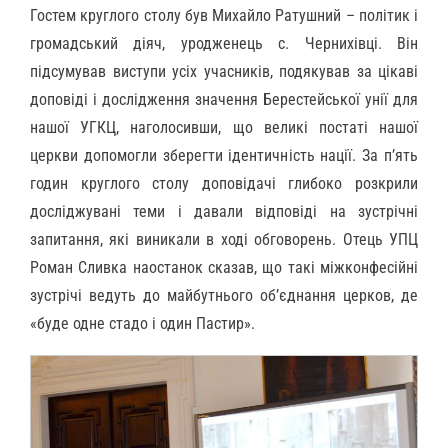
Гостем круглого столу був Михайло Ратушний – політик і
громадський діяч, уродженець с. Чернихівці. Він
підсумував виступи усіх учасників, подякував за цікаві
доповіді і дослідження значення Берестейської унії для
нашої УГКЦ, наголосивши, що великі постаті нашої
церкви допомогли зберегти ідентичність нації. За п’ять
годин круглого столу доповідачі глибоко розкрили
досліджувані теми і давали відповіді на зустрічні
запитання, які виникали в ході обговорень. Отець УПЦ
Роман Сливка наостанок сказав, що такі міжконфесійні
зустрічі ведуть до майбутнього об’єднання церков, де
«буде одне стадо і один Пастир».