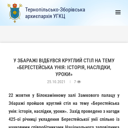
Тернопільсько-Зборівська
архиєпархія УГКЦ
У ЗБАРАЖІ ВІДБУВСЯ КРУГЛИЙ СТІЛ НА ТЕМУ
«БЕРЕСТЕЙСЬКА УНІЯ: ІСТОРІЯ, НАСЛІДКИ,
УРОКИ»
25.10.2021
7
22 жовтня у Білокамінному залі Замкового палацу у
Збаражі пройшов круглий стіл на тему «Берестейська
унія: історія, наслідки, уроки». Захід проведено з нагоди
425-ої річниці укладення Берестейської унії спільно із
науковими співробітниками Національного заповідника