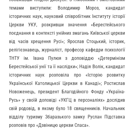
темами виступили: Володимир Мороз, кандидат
історичних наук, науковий співробітник Інституту історії
Церкви УКУ, розкривши значення «Берестейського
поєднання в контексті унійних змагань Київської церкви
від часів хрещення Русі»; Ярослав Стоцький, історик,
релігієзнавець, журналіст, професор кафедри психології
ТНТУ ім. Івана Пулюя з доповіддю «Детермінізм
Берестейської унії та її наслідки»; Надія Волік, кандидат
історичних наук розповіла про «Історію розвитку
Української Католицької Церкви в Канаді»; Ростислав
Новоженець, президент Благодійного Фонду «Україна-
Русь» у своїй доповіді «УКГЦ в персоналіях» дослідив
свій родовід, в якому було 18 священників. Начальник
відділу туризму Збаразького замку Руслан Підставка
розповів про «Дзвіницю церкви Спаса».