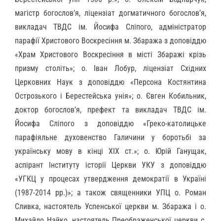
магістр богослов’я, ліцензіат догматичного богослов’я,
викладач ТВДС ім. Йосифа Сліпого, адміністратор
парафії Христового Воскресіння м. Збаража з доповіддю
«Храм Христового Воскресіння в місті Збаражі крізь
призму століть»; о. Іван Лобур, ліцензіат Східних
Церковних Наук з доповіддю «Персона Костянтина
Острозького і Берестейська унія»; о. Євген Кобильник,
доктор богослов’я, префект та викладач ТВДС ім.
Йосифа Сліпого з доповіддю «Греко-католицьке
парафіяльне духовенство Галичини у боротьбі за
українську мову в кінці ХІХ ст.»; о. Юрій Ганущак,
аспірант Інституту історії Церкви УКУ з доповіддю
«УГКЦ у процесах утвердження демократії в Україні
(1987-2014 рр.)»; а також священники УПЦ о. Роман
Сливка, настоятель Успенської церкви м. Збаража і о.
Михайло Найко, настоятель Преображенської церкви с.