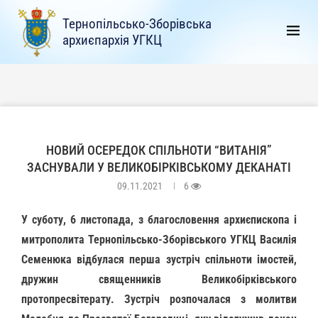
Тернопільсько-Зборівська
архиєпархія УГКЦ
НОВИЙ ОСЕРЕДОК СПІЛЬНОТИ “ВИТАНІЯ”
ЗАСНУВАЛИ У ВЕЛИКОБІРКІВСЬКОМУ ДЕКАНАТІ
09.11.2021
6
У суботу, 6 листопада, з благословення архиєпископа і
митрополита Тернопільсько-Зборівського УГКЦ Василія
Семенюка відбулася перша зустріч спільноти імостей,
дружин священників Великобірківського
протопресвітерату. Зустріч розпочалася з молитви