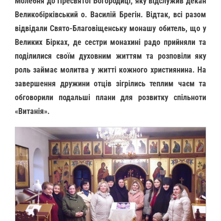
Молебня до Пресвятої Богородиці, яку відслужив декан
Великобірківський о. Василій Брегін. Відтак, всі разом
відвідали Свято-Благовіщенську монашу обитель, що у
Великих Бірках, де сестри монахині радо прийняли та
поділилися своїм духовним життям та розповіли яку
роль займає молитва у житті кожного християнина. На
завершення дружини отців зігрілись теплим чаєм та
обговорили подальші плани для розвитку спільноти
«Витанія».