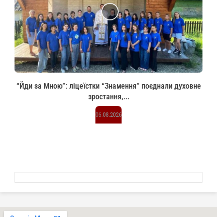
“Йди за Мною”: ліцеїстки “Знамення” поєднали духовне
зростання,...
06.08.2026