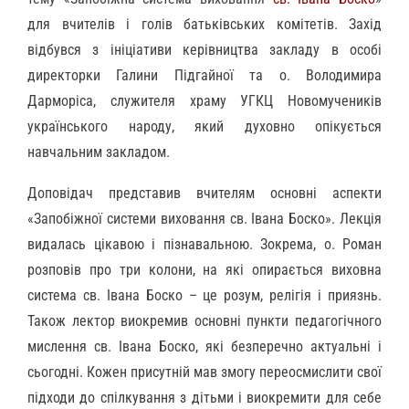
для вчителів і голів батьківських комітетів. Захід
відбувся з ініціативи керівництва закладу в особі
директорки Галини Підгайної та о. Володимира
Дарморіса, служителя храму УГКЦ Новомучеників
українського народу, який духовно опікується
навчальним закладом.
Доповідач представив вчителям основні аспекти
«Запобіжної системи виховання св. Івана Боско». Лекція
видалась цікавою і пізнавальною. Зокрема, о. Роман
розповів про три колони, на які опирається виховна
система св. Івана Боско – це розум, релігія і приязнь.
Також лектор виокремив основні пункти педагогічного
мислення св. Івана Боско, які безперечно актуальні і
сьогодні. Кожен присутній мав змогу переосмислити свої
підходи до спілкування з дітьми і виокремити для себе