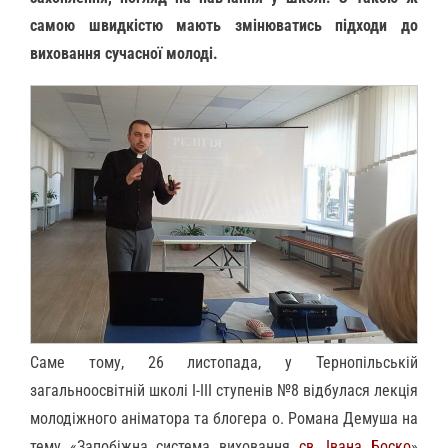
самою швидкістю мають змінюватись підходи до
виховання сучасної молоді.
Саме тому, 26 листопада, у Тернопільській
загальноосвітній школі І-ІІІ ступенів №8 відбулася лекція
молодіжного аніматора та блогера о. Романа Демуша на
тему «Запобіжна система виховання
св. Івана Боско
»