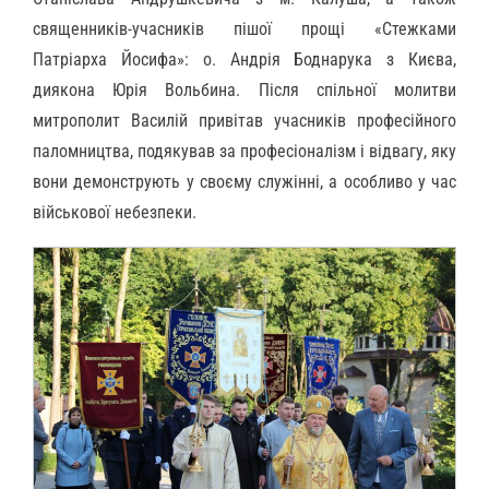
священників-учасників пішої прощі «Стежками
Патріарха Йосифа»: о. Андрія Боднарука з Києва,
диякона Юрія Вольбина. Після спільної молитви
митрополит Василій привітав учасників професійного
паломництва, подякував за професіоналізм і відвагу, яку
вони демонструють у своєму служінні, а особливо у час
військової небезпеки.