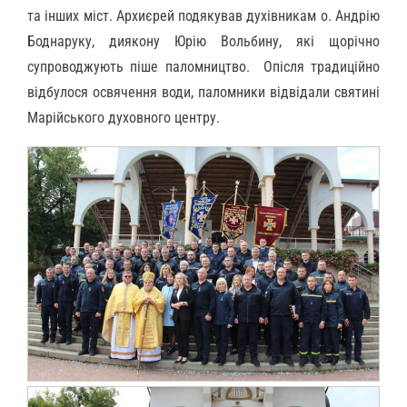
та інших міст. Архиєрей подякував духівникам о. Андрію
Боднаруку, диякону Юрію Вольбину, які щорічно
супроводжують піше паломництво. Опісля традиційно
відбулося освячення води, паломники відвідали святині
Марійського духовного центру.