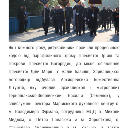
Як і кожного року, рятувальники пройшли процесійною
ходою від парафіяльного храму Пресвятої Трійці та
Покрови Пресвятої Богородиці до місця об’явлення
Пресвятої Діви Марії. У малій базиліці Зарваницької
Богородиці відбулася Архиєрейська Божественна
Літургія, яку очолив архиєпископ і митрополит
Тернопільсько-Зборівський Василій (Семенюк), у
співслужінні ректора Марійського духовного центру о.
м. Володимира Фірмана, сотрудника МДЦ о. Миколи
Медюха, о. Петра Панасюка з м. Хоросткова, о.
Станіслава Андрушкевича з м. Калуша, а також