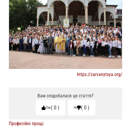
https://zarvanytsya.org/
Вам сподобалася ця стаття?
0
0
Так
Ні
Професійні прощі