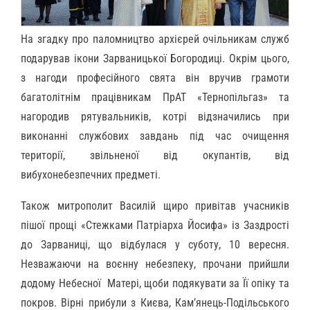
На згадку про паломництво архієрей очільникам служб
подарував ікони Зарваницької Богородиці. Окрім цього,
з нагоди професійного свята він вручив грамоти
багатолітнім працівникам ПрАТ «Тернопільгаз» та
нагородив рятувальників, котрі відзначились при
виконанні службових завдань під час очищення
території, звільненої від окупантів, від
вибухонебезпечних предметі.
Також митрополит Василій щиро привітав учасників
пішої прощі «Стежками Патріарха Йосифа» із Заздрості
до Зарваниці, що відбулася у суботу, 10 вересня.
Незважаючи на воєнну небезпеку, прочани прийшли
додому Небесної Матері, щоби подякувати за Її опіку та
покров. Вірні прибули з Києва, Кам’янець-Подільського