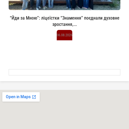
“Йди за Мною”: ліцеїстки “Знамення” поєднали духовне
зростання,...
06.08.2026