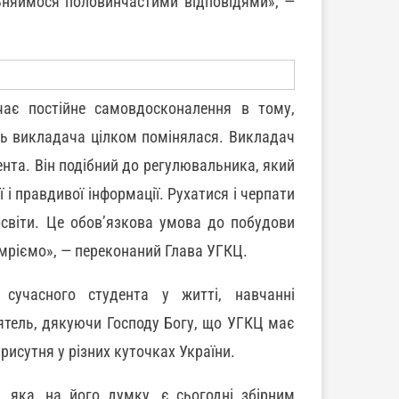
ьняймося половинчастими відповідями», —
чає постійне самовдосконалення в тому,
ль викладача цілком помінялася. Викладач
нта. Він подібний до регулювальника, який
і правдивої інформації. Рухатися і черпати
світи. Це обов’язкова умова до побудови
и мріємо», — переконаний Глава УГКЦ.
сучасного студента у житті, навчанні
оятель, дякуючи Господу Богу, що УГКЦ має
присутня у різних куточках України.
 яка, на його думку, є сьогодні збірним