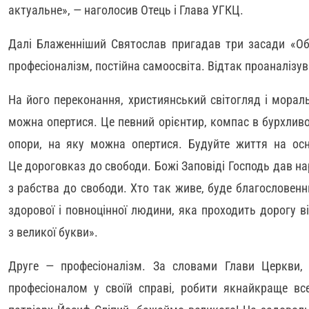
актуальне», — наголосив Отець і Глава УГКЦ.
Далі Блаженніший Святослав пригадав три засади «Обн
професіоналізм, постійна самоосвіта. Відтак проаналізув
На його переконання, християнський світогляд і морал
можна опертися. Це певний орієнтир, компас в бурхлив
опори, на яку можна опертися. Будуйте життя на осно
Це дороговказ до свободи. Божі Заповіді Господь дав на
з рабства до свободи. Хто так живе, буде благословенн
здорової і повноцінної людини, яка проходить дорогу 
з великої букви».
Друге — професіоналізм. За словами Глави Церкви
професіоналом у своїй справі, робити якнайкраще вс