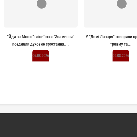
“Йди за Мною”: ліцеїстки “Знамення”
У “Домі Лазаря” говорили п
поєднали духовне зростання,...
травму та...
06.08.2026
06.08.2026