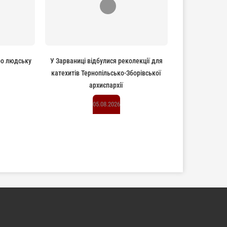
ро людську
У Зарваниці відбулися реколекції для
катехитів Тернопільсько-Зборівської
архиєпархії
05.08.2026