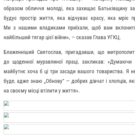
образом обличчя молоді, яка захищає Батьківщину за 
будує простір життя, яка відчуває красу, яка мріє 
Ми з нашими владиками приїхали, щоб вам вклонити
найбільший тягар цієї війни», — сказав Глава УГКЦ.
Блаженніший Святослав, пригадавши, що митрополи
до щоденної муравлиної праці, закликав: «Думаючи
майбутнє хоча б ці три засади вашого товариства. Я н
буде, адже знаю „Обнову“ — добрих дівчат і хлопців, які
на своєму місці втілити у життя».