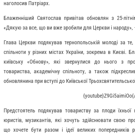
наголосив Патріарх.
Блаженніший Святослав привітав обновлян з 25-літнім
«Дякую за все, що ви вже зробили для Церкви і народу», 
Глава Церкви подякував тернопольській молоді за те,
спільноти у різних містах України, зокрема в Києві. 
київську «Обнову», які звернулися до нього з про
товариства, академічну спільноту, а також підкресли
обновлянина при вступі до Київської Трьохсвятительської
{youtube}Z9Gi5aimiOo{
Предстоятель подякував товариству за плоди їхньої 
юристів, музикантів, які хочуть здійснювати свою пр
що хочете бути разом і ідеї великих попередників 