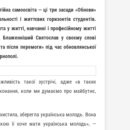
тійна самоосвіта — ці три засади «Обнови»
ьності і життєвих горизонтів студентів.
та у житті, навчанні і професійному житті
Ц Блаженніший Святослав у своєму слові
 та після перемоги» під час обновлянської
ернополі.
ливість такої зустрічі, адже «в таких
еконання, коли ми думаємо про майбутнє,
захистила, зберегла українська молодь. Вона
 якою її хоче мати українська молодь», —