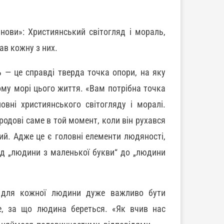
ови»: Християнський світогляд і мораль,
ав кожну з них.
ь — це справді тверда точка опори, на яку
ому морі цього життя. «Вам потрібна точка
вні християнського світогляду і моралі.
родові саме в той момент, коли він рухався
ий. Адже це є головні елементи людяності,
від „людини з маленької букви“ до „людини
, для кожної людини дуже важливо бути
е, за що людина береться. «Як вчив нас