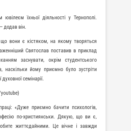
 ювілеєм їхньої діяльності у Тернополі.
— додав він.
 що вони є кістяком, на якому творяться
Блаженніший Святослав поставив в приклад
ханням заснувати, окрім студентського
в, наскільки йому приємно було зустріти
 духовної семінарії.
/youtube}
праці: «Дуже приємно бачити психологів,
офесію по-християнськи. Дякую, що ви є,
робите життєдайними. Це вічне і завжди