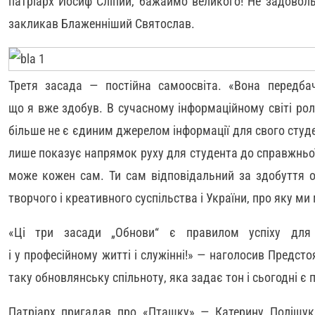
патріарх Йосиф Сліпий, бажаймо великого! Не задовол
закликав Блаженніший Святослав.
Третя засада — постійна самоосвіта. «Вона передба
що я вже здобув. В сучасному інформаційному світі ро
більше не є єдиним джерелом інформації для свого студе
лише показує напрямок руху для студента до справжньої 
може кожен сам. Ти сам відповідальний за здобуття о
творчого і креативного суспільства і України, про яку м
«Ці три засади „Обнови“ є правилом успіху для 
і у професійному житті і служінні!» — наголосив Предст
таку обновлянську спільноту, яка задає тон і сьогодні є 
Патріарх пригадав про «Пташку» — Катерину Поліщук,