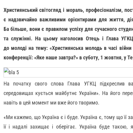
Християнський світогляд і мораль, професіоналізм, пос
є надзвичайно важливими орієнтирами для життя, діял
Ба більше, вони є правилом успіху для сучасного студен
та служінні. На цьому наголосив Отець і Глава УГК
до молоді на тему: «Християнська молодь в часі війни
конференції: «Яке наше завтра?» в суботу, 1 жовтня, у Т
На початку свого слова Глава УГКЦ підкреслив важ
середовищах кується майбутнє України». На його пер
навіть в цей момент ми вже його творимо.
«Ми кажемо, що Україна є і буде. Україна є, тому що її 
її і надалі захищає і оберігає. Україна буде такою,