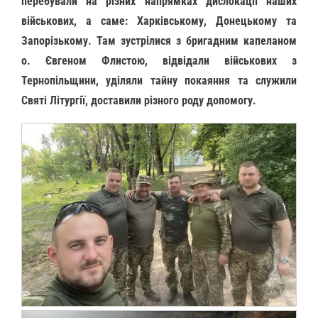
перебували на різних напрямках дислокації наших
військових, а саме: Харківському, Донецькому та
Запорізькому. Там зустрілися з бригадним капеланом
о. Євгеном Флистою, відвідали військових з
Тернопільщини, уділяли тайну покаяння та служили
Святі Літургії, доставили різного роду допомогу.