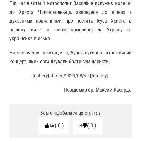
Під час візитації митрополит Василій відслужив молебні
до Христа Чоловіколюбця, звернувся до вірних з
духовними повчаннями про постать Ісуса Христа в
нашому житті, а також помолився за Україну та
українське військо.
На закінчення візитацій відбувся духовно-патріотичний
концерт, який організували брати-семінаристи.
{gallery}stories/2023/08/viz{/gallery}
Повідомив бр. Максим Касарда
Вам сподобалася ця стаття?
0
0
Так
Ні