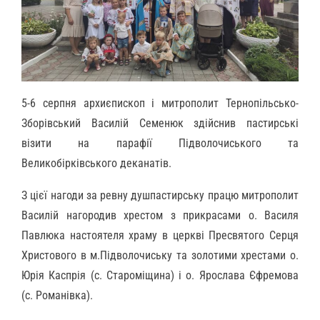
5-6 серпня архиєпископ і митрополит Тернопільсько-
Зборівський Василій Семенюк здійснив пастирські
візити на парафії Підволочиського та
Великобірківського деканатів.
З цієї нагоди за ревну душпастирську працю митрополит
Василій нагородив хрестом з прикрасами о. Василя
Павлюка настоятеля храму в церкві Пресвятого Серця
Христового в м.Підволочиську та золотими хрестами о.
Юрія Каспрія (с. Староміщина) і о. Ярослава Єфремова
(с. Романівка).