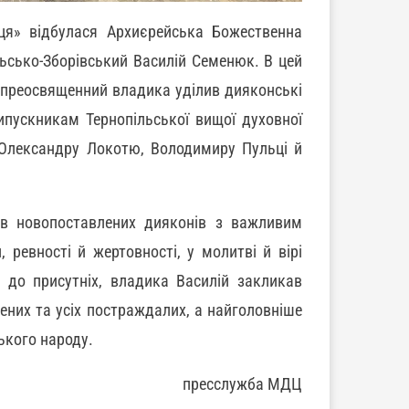
ця» відбулася Архиєрейська Божественна
льсько-Зборівський Василій Семенюк. В цей
копреосвященний владика уділив дияконські
ипускникам Тернопільської вищої духовної
м Олександру Локотю, Володимиру Пульці й
ав новопоставлених дияконів з важливим
ревності й жертовності, у молитві й вірі
 до присутніх, владика Василій закликав
ених та усіх постраждалих, а найголовніше
ького народу.
пресслужба МДЦ