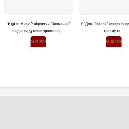
“Йди за Мною”: ліцеїстки “Знамення”
У “Домі Лазаря” говорили п
поєднали духовне зростання,...
травму та...
06.08.2026
06.08.2026