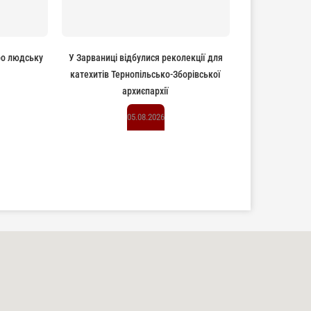
ро людську
У Зарваниці відбулися реколекції для
катехитів Тернопільсько-Зборівської
архиєпархії
05.08.2026