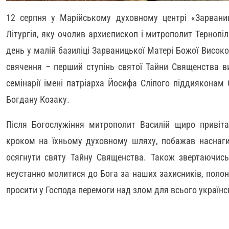
12 серпня у Марійському духовному центрі «Зарвани
Літургія, яку очолив архиєпископ і митрополит Тернопі
день у малій базиліці Зарваницької Матері Божої Висо
свячення – перший ступінь святої Тайни Священства в
семінарії імені патріарха Йосифа Сліпого піддиякона
Богдану Козаку.
Після Богослужіння митрополит Василій щиро привіт
кроком на їхньому духовному шляху, побажав наснаги, 
осягнути святу Тайну Священства. Також звертаючись
неустанно молитися до Бога за наших захисників, полон
просити у Господа перемоги над злом для всього українс