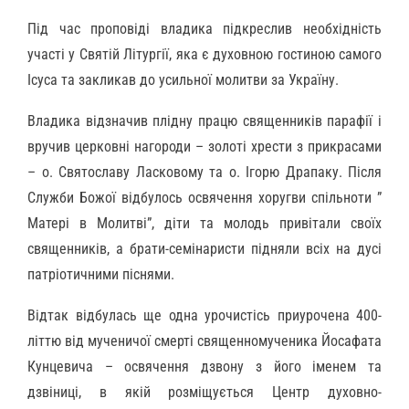
Під час проповіді владика підкреслив необхідність
участі у Святій Літургії, яка є духовною гостиною самого
Ісуса та закликав до усильної молитви за Україну.
Владика відзначив плідну працю священників парафії і
вручив церковні нагороди – золоті хрести з прикрасами
– о. Святославу Ласковому та о. Ігорю Драпаку. Після
Служби Божої відбулось освячення хоругви спільноти ”
Матері в Молитві”, діти та молодь привітали своїх
священників, а брати-семінаристи підняли всіх на дусі
патріотичними піснями.
Відтак відбулась ще одна урочистісь приурочена 400-
літтю від мученичої смерті священномученика Йосафата
Кунцевича – освячення дзвону з його іменем та
дзвіниці, в якій розміщується Центр духовно-