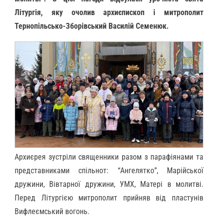
Літургія, яку очолив архиєпископ і митрополит
Тернопільсько-Зборівський Василій Семенюк.
Архиєрея зустріли священники разом з парафіянами та
представниками спільнот: “Ангелятко”, Марійської
дружини, Вівтарної дружини, УМХ, Матері в молитві.
Перед Літургією митрополит прийняв від пластунів
Вифлеємський вогонь.