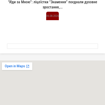
“Йди за Мною”: ліцеїстки “Знамення” поєднали духовне
зростання,...
06.08.2026