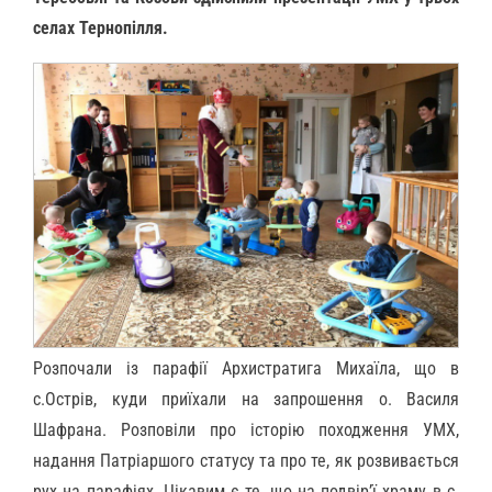
селах Тернопілля.
Розпочали із парафії Архистратига Михаїла, що в
с.Острів, куди приїхали на запрошення о. Василя
Шафрана. Розповіли про історію походження УМХ,
надання Патріаршого статусу та про те, як розвивається
рух на парафіях. Цікавим є те, що на подвірʼї храму в с.