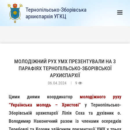
Тернопільсько-Зборівська
архиєпархія УГКЦ
МОЛОДІЖНИЙ РУХ УМХ ПРЕЗЕНТУВАЛИ НА 3
ПАРАФІЯХ ТЕРНОПІЛЬСЬКО-ЗБОРІВСЬКОЇ
АРХИЄПАРХІЇ
06.04.2024
9
Цими днями координатор
молодіжного руху
“Українська молодь – Христові”
у Тернопільсько-
Зборівській архиєпархії Лілія Соха та духівник о.
Володимир Наконечний разом із членами осередків
Теребовлі та Козови здійснили презентації УМХ у трьох