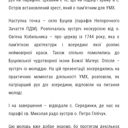
Острів встановлений хрест, який є пам’ятним для УМХ.
Наступна точка – село Буцнів (парафія Непорочного
Зачаття ПДМ). Розпочалась зустріч екскурсією від о.
Євгена Кобильника – про церкву із 1744 року, яка є
памʼяткою архітектури і всередині якої розпис
неймовірної краси. Також спільно помолились до
Буцнівської чудотворної ікони Божої Матері. Опісля –
зустріч із молоддю. На цій презентації зосередились на
практичних моментах діяльності УМХ, розповіли, як
патріарший рух діє зсередини, відповіли на питання
молоді.
І на завершення – відвідали с. Серединки, де нас на
парафії св. Миколая радо зустрів о. Петро Глібчук.
Цю молодь вже добре знаємо, бо протягом декількох