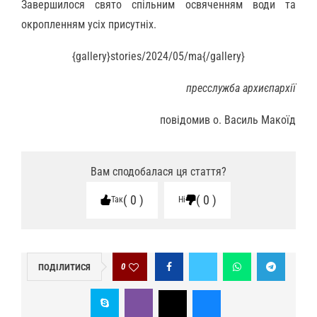
Завершилося свято спільним освяченням води та
окропленням усіх присутніх.
{gallery}stories/2024/05/ma{/gallery}
пресслужба архиєпархії
повідомив о. Василь Макоїд
Вам сподобалася ця стаття?
0
0
Так
Ні
0
ПОДІЛИТИСЯ