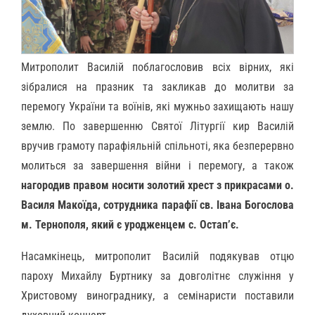
Митрополит Василій поблагословив всіх вірних, які
зібралися на празник та закликав до молитви за
перемогу України та воїнів, які мужньо захищають нашу
землю. По завершенню Святої Літургії кир Василій
вручив грамоту парафіяльній спільноті, яка безперервно
молиться за завершення війни і перемогу, а також
нагородив правом носити золотий хрест з прикрасами о.
Василя Макоїда, сотрудника парафії св. Івана Богослова
м. Тернополя, який є уродженцем с. Остапʼє.
Насамкінець, митрополит Василій подякував отцю
пароху Михайлу Буртнику за довголітнє служіння у
Христовому винограднику, а семінаристи поставили