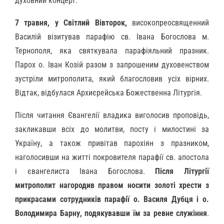
духовний концерт.
7 травня, у Світлий Вівторок,
високопреосвященний
Василій візитував парафію св. Івана Богослова м.
Тернополя, яка святкувала парафіяльний празник.
Парох о. Іван Козій разом з запрошеним духовенством
зустріли митрополита, який благословив усіх вірних.
Відтак, відбулася Архиєрейська Божественна Літургія.
Після читання Євангелії владика виголосив проповідь,
закликавши всіх до молитви, посту і милостині за
Україну, а також привітав парохіян з празником,
наголосивши на житті покровителя парафії св. апостола
і євангелиста Івана Богослова.
Після Літургії
митрополит нагородив правом носити золоті хрести з
прикрасами сотрудників парафії о. Василя Дубця і о.
Володимира Барну, подякувавши їм за ревне служіння
.