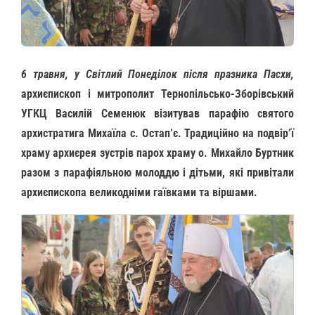
6 травня, у Світлий Понеділок після празника Пасхи,
архиєпископ і митрополит Тернопільсько-Зборівський
УГКЦ Василій Семенюк візитував парафію святого
архистратига Михаїла с. Остапʼє. Традиційно на подвір’ї
храму архиєрея зустрів парох храму о. Михайло Буртник
разом з парафіяльною молоддю і дітьми, які привітали
архиєпископа великодніми гаївками та віршами.