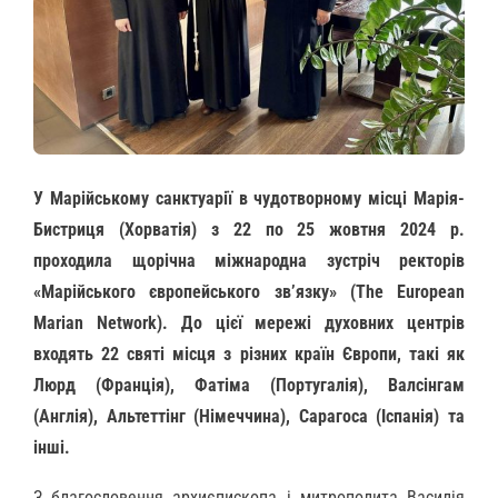
У Марійському санктуарії в чудотворному місці Марія-
Бистриця (Хорватія) з 22 по 25 жовтня 2024 р.
проходила щорічна міжнародна зустріч ректорів
«Марійського європейського зв’язку» (The European
Marian Network). До цієї мережі духовних центрів
входять 22 святі місця з різних країн Європи, такі як
Люрд (Франція), Фатіма (Португалія), Валсінгам
(Англія), Альтеттінг (Німеччина), Сарагоса (Іспанія) та
інші.
З благословення архиєпископа і митрополита Василія