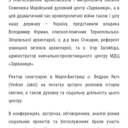
Семенюка Марійський духовний центр «Зарваниця», а в
цей драматичний час кровопролитної війни також і цілу
нашу державу – Україну, представили владика
Володимир Фірман, єпископ-помічник Тернопільсько-
Зборівської архиєпархії, о. д-р Іван Січкарик, референт
зовнішніх зв’язків архиєпархії, та о. Ігор Засійбіда,
адміністратор навчально-просвітницького центру МДЦ
«Зарваниця».
Ректор санктуарію в Марія-Бистриці о. Ведран Якіч
(Vedran Jakić) на початку зустрічі розповів історію
святині, а також духовну та соціальну діяльність цього
центру.
В конференціях, зустрічах, обговореннях, аналізі різних
соціальних проектів та богослужіннях брали участь