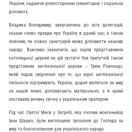
України, надаючи різносторонню гуманітарну і соціальну
допомогу.
Владика Володимир, звертаючись до всіх делегацій,
сказав слово правди про Україну в даний час, а також
пояснив, як кожен санктуарій може допомогти нашому
народу. Важливо зазначити, що окрім представників
католицької церкви на цій зустрічі був присутній також
представник англіканської церкви – Грем Ровландс,
який подав свідчення про те, що вірні англіканської
спільноти підтримують Україну, щодня моляться за мир
на нашій землі, допомагають матеріально, а в храмі
поставили велику свічку з українським прапором.
Під час Святої Меси у Загребі, яку очолив монсеньйор
Іван Шашко, були виголошені прохання до Господа за
мир та благословення для українського народу.