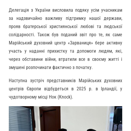
Делегація з України висловила подяку усім учасникам
за надзвичайно важливу підтримку нашої держави,
прояв братерської християнської любові та людської
солідарності. Також був поданий звіт про те, як саме
Марійський духовний центр «Зарваниця» бере активну
участь у наданні прихистку та допомоги людям, які,
через обставини війни, втратили все в своєму житті і
змушені розпочинати фактично з початку.
Наступна зустріч представників Марійських духовних
центрів Європи відбудеться в 2025 р. в Ірландії, у
чудотворному місці Нок (Knock).