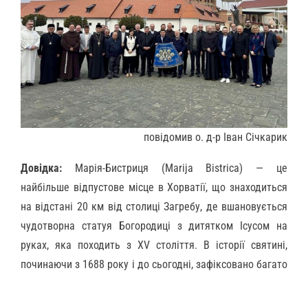
повідомив о. д-р Іван Січкарик
Довідка:
Марія-Бистриця (Marija Bistrica) — це
найбільше відпустове місце в Хорватії, що знаходиться
на відстані 20 км від столиці Загребу, де вшановується
чудотворна статуя Богородиці з дитятком Ісусом на
руках, яка походить з XV століття. В історії святині,
починаючи з 1688 року і до сьогодні, зафіксовано багато
чудесних уздоровлень, про що свідчать воти. Як
наслідок, санктуарій Марії-Бистриці став національною