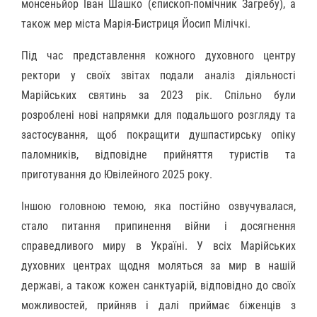
монсеньйор Іван Шашко (єпископ-помічник Загребу), а
також мер міста Марія-Бистриця Йосип Мілічкі.
Під час представлення кожного духовного центру
ректори у своїх звітах подали аналіз діяльності
Марійських святинь за 2023 рік. Спільно були
розроблені нові напрямки для подальшого розгляду та
застосування, щоб покращити душпастирську опіку
паломників, відповідне прийняття туристів та
приготування до Ювілейного 2025 року.
Іншою головною темою, яка постійно озвучувалася,
стало питання припинення війни і досягнення
справедливого миру в Україні. У всіх Марійських
духовних центрах щодня моляться за мир в нашій
державі, а також кожен санктуарій, відповідно до своїх
можливостей, прийняв і далі приймає біженців з