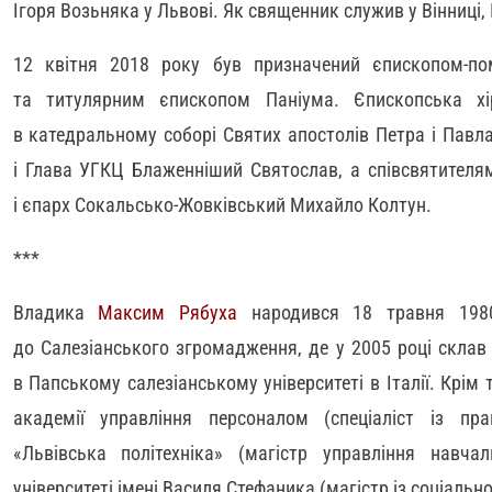
Ігоря Возьняка у Львові. Як священник служив у Вінниці, 
12 квітня 2018 року був призначений єпископом-пом
та титулярним єпископом Паніума. Єпископська хі
в катедральному соборі Святих апостолів Петра і Павл
і Глава УГКЦ Блаженніший Святослав, а співсвятителя
і єпарх Сокальсько-Жовківський Михайло Колтун.
***
Владика
Максим Рябуха
народився 18 травня 1980
до Салезіанського згромадження, де у 2005 році склав в
в Папському салезіанському університеті в Італії. Крім 
академії управління персоналом (спеціаліст із прав
«Львівська політехніка» (магістр управління навч
університеті імені Василя Стефаника (магістр із соціально