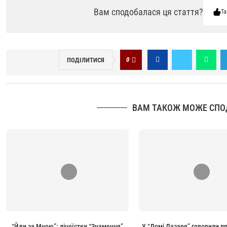
Вам сподобалася ця стаття?
Та
0
ПОДІЛИТИСЯ
ВАМ ТАКОЖ МОЖЕ СПО
“Йди за Мною”: ліцеїстки “Знамення”
У “Домі Лазаря” говорили п