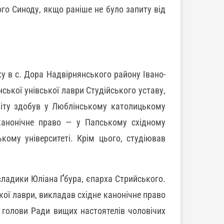
го Синоду, якщо раніше не було запиту від
у в с. Дора Надвірнянського району Івано-
нської унівської лаври Студійського уставу,
віту здобув у Люблінському католицькому
 канонічне право — у Папському східному
кому університеті. Крім цього, студіював
владики Юліана Ґбура, єпарха Стрийського.
кої лаври, викладав східне канонічне право
 голови Ради вищих настоятелів чоловічих