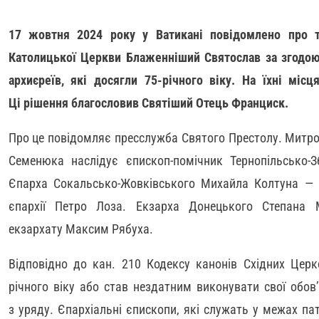
17 жовтня 2024 року у Ватикані повідомлено про т
Католицької Церкви Блаженніший Святослав за згодою
архиєреїв, які досягли 75-річного віку. На їхні міс
Ці рішення благословив Святіший Отець Франциск.
Про це повідомляє пресслужба Святого Престолу. Митро
Семенюка наслідує єпископ-помічник Тернопільсько-З
Єпарха Сокальсько-Жовківського Михайла Колтуна — є
єпархії Петро Лоза. Екзарха Донецького Степана 
екзархату Максим Рябуха.
Відповідно до кан. 210 Кодексу канонів Східних Церк
річного віку або став нездатним виконувати свої обов
з уряду. Єпархіальні єпископи, які служать у межах па