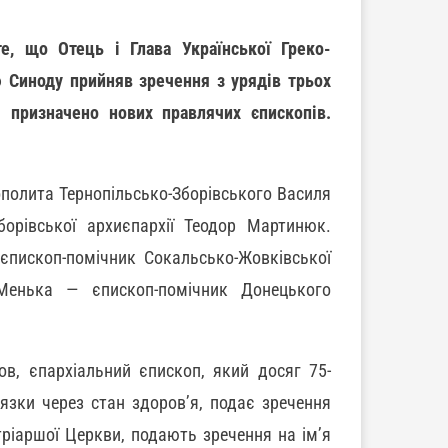
е, що Отець і Глава Української Греко-
 Синоду прийняв зречення з урядів трьох
ця призначено нових правлячих єпископів.
полита Тернопільсько-Зборівського Василя
борівської архиєпархії Теодор Мартинюк.
пископ-помічник Сокальсько-Жовківської
Менька — єпископ-помічник Донецького
ов, єпархіальний єпископ, який досяг 75-
’язки через стан здоров’я, подає зречення
тріаршої Церкви, подають зречення на ім’я