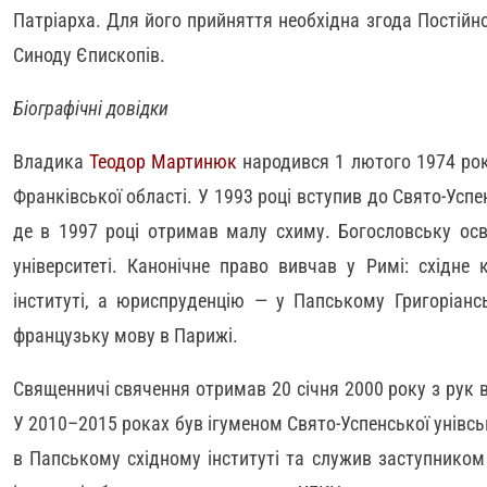
Патріарха. Для його прийняття необхідна згода Постійно
Синоду Єпископів.
Біографічні довідки
Владика
Теодор Мартинюк
народився 1 лютого 1974 рок
Франківської області. У 1993 році вступив до Свято-Успе
де в 1997 році отримав малу схиму. Богословську ос
університеті. Канонічне право вивчав у Римі: східне
інституті, а юриспруденцію — у Папському Григоріансь
французьку мову в Парижі.
Священничі свячення отримав 20 січня 2000 року з рук 
У 2010–2015 роках був ігуменом Свято-Успенської унівсь
в Папському східному інституті та служив заступником