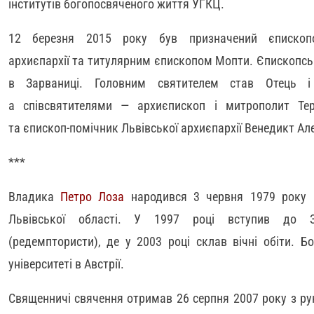
інститутів богопосвяченого життя УГКЦ.
12 березня 2015 року був призначений єпископом-
архиєпархії та титулярним єпископом Мопти. Єпископськ
в Зарваниці. Головним святителем став Отець 
а співсвятителями — архиєпископ і митрополит Тер
та єпископ-помічник Львівської архиєпархії Венедикт Ал
***
Владика
Петро Лоза
народився 3 червня 1979 року в
Львівської області. У 1997 році вступив до З
(редемптористи), де у 2003 році склав вічні обіти. Б
університеті в Австрії.
Священничі свячення отримав 26 серпня 2007 року з ру