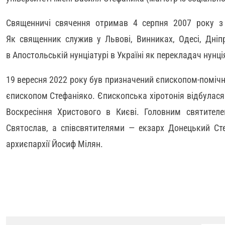
Священничі свячення отримав 4 серпня 2007 року з
Як священник служив у Львові, Винниках, Одесі, Дніп
в Апостольській нунціатурі в Україні як перекладач нунці
19 вересня 2022 року був призначений єпископом-поміч
єпископом Стефаніяко. Єпископська хіротонія відбулася
Воскресіння Христового в Києві. Головним святите
Святослав, а співсвятителями — екзарх Донецький Сте
архиєпархії Йосиф Мілян.