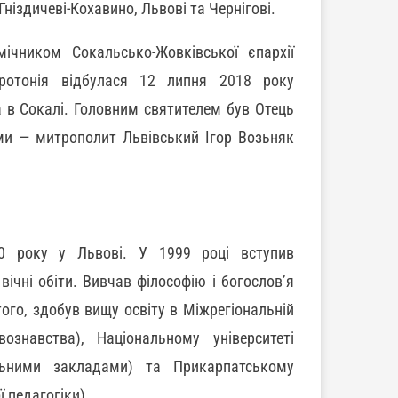
Гніздичеві-Кохавино, Львові та Чернігові.
ічником Сокальсько-Жовківської єпархії
ротонія відбулася 12 липня 2018 року
а в Сокалі. Головним святителем був Отець
ми — митрополит Львівський Ігор Возьняк
 року у Львові. У 1999 році вступив
ічні обіти. Вивчав філософію і богослов’я
того, здобув вищу освіту в Міжрегіональній
ознавства), Національному університеті
альними закладами) та Прикарпатському
ї педагогіки).