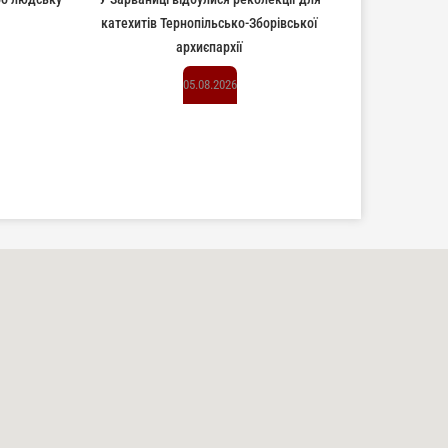
катехитів Тернопільсько-Зборівської
архиєпархії
05.08.2026