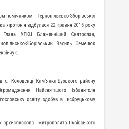
помічником Тернопільсько-Зборівської
а хіротонія відбулася 22 травня 2015 року
і Глава УГКЦ Блаженніший Святослав,
нопільсько-Зборівський Василь Семенюк
ексійчук.
 с. Колоденці Кам’янка-Бузького району
громадження Найсвятішого Ізбавителя
огословську освіту здобув в Інсбруцькому
к архиєпископа і митрополита Львівського