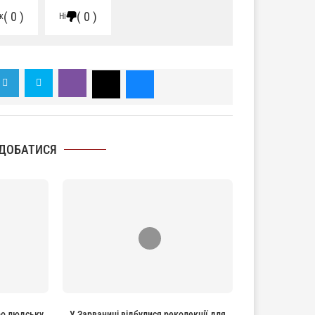
0
0
к
Ні
ДОБАТИСЯ
ро людську
У Зарваниці відбулися реколекції для