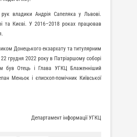
 рук владики Андрія Сапеляка у Львові.
рі та Києві. У 2016–2018 роках працював
я.
ником Донецького екзархату та титулярним
 22 грудня 2022 року в Патріаршому соборі
лем був Отець і Глава УГКЦ Блаженніший
пан Меньок і єпископ-помічник Київської
Департамент інформації УГКЦ