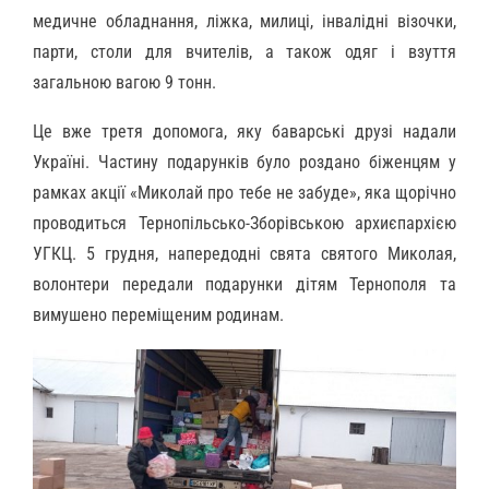
медичне обладнання, ліжка, милиці, інвалідні візочки,
парти, столи для вчителів, а також одяг і взуття
загальною вагою 9 тонн.
Це вже третя допомога, яку баварські друзі надали
Україні. Частину подарунків було роздано біженцям у
рамках акції «Миколай про тебе не забуде», яка щорічно
проводиться Тернопільсько-Зборівською архиєпархією
УГКЦ. 5 грудня, напередодні свята святого Миколая,
волонтери передали подарунки дітям Тернополя та
вимушено переміщеним родинам.