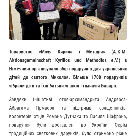
Товариство «Місія Кирила і Методія» (A.K.M.
Aktionsgemeinschaft Kyrillos und Methodios e.V.) в
Німеччині організувало збір подарунків для українських
дітей до святого Миколая. Більше 1700 подарунків
зібрали діти та їхні батьки зі шкіл і гімназій Баварії.
Завдяки ініціативі отця-архимандрита Андреаса-
Абрагама Тірмаєра та підтримці священників-
волонтерів отців Романа Дутчака та Василя Шафрана,
подарунки були доставлені до України. Окрім
традиційних святкових дарунків, було отримано різне