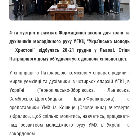
4-та зустріч в рамках Формаційної школи для голів та
духівників молодіжного руху УГКЦ “Українська молодь
– Христові” відбулась 20-21 грудня у Львові. Стіни
Патріаршого дому об’єднали усіх довкола спільної ідеї.
У співпраці із Патріаршою комісією у справах родини і
мирян уемхівці та духівники із чотирьох єпархій УГКЦ в
Україні (Тернопільсько-Зборівська, Львівська,
Самбірсько-Дрогобицька, Івано-Франківська) та
представники УМХ із Кошице (Словаччина) вчетверте
зібрались, щоб спільно молитись, навчатись, працювати
над розвитком молодіжного руху УМХ в Україні та
закордоном.