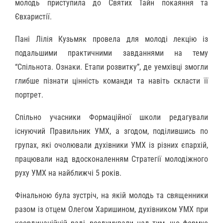
молодь приступила до Святих Тайн покаяння та
Євхаристії.
Пані Лілія Кузьмяк провела для молоді лекцію із
подальшими практичними завданнями на тему
“Спільнота. Ознаки. Етапи розвитку”, де уемхівці змогли
глибше пізнати цінність команди та навіть скласти її
портрет.
Спільно учасники Формаційної школи редагували
існуючий Правильник УМХ, а згодом, поділившись по
групах, які очолювали духівники УМХ із різних єпархій,
працювали над вдосконаленням Стратегії молодіжного
руху УМХ на найближчі 5 років.
Фінальною була зустріч, на якій молодь та священники
разом із отцем Олегом Харишином, духівником УМХ при