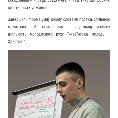
координаційній раді, роздумували над тим, що формує
ідентичність уемхівця.
Завершили Формаційну школу словами подяки, спільною
молитвою і благословенням на подальшу успішну
діяльність молодіжного руху “Українська молодь –
Христові”.