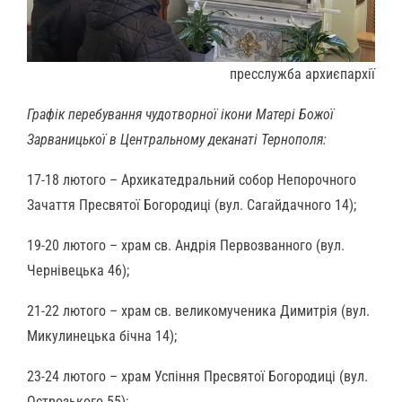
пресслужба архиєпархії
Графік перебування чудотворної ікони Матері Божої
Зарваницької в Центральному деканаті Тернополя:
17-18 лютого – Архикатедральний собор Непорочного
Зачаття Пресвятої Богородиці (вул. Сагайдачного 14);
19-20 лютого – храм св. Андрія Первозванного (вул.
Чернівецька 46);
21-22 лютого – храм св. великомученика Димитрія (вул.
Микулинецька бічна 14);
23-24 лютого – храм Успіння Пресвятої Богородиці (вул.
Острозького 55);