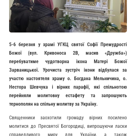
5-6 березня у храмі УГКЦ святої Софії Премудрості
Божої (вул. Кривоноса 2В, масив «Дружба»)
перебуватиме чудотворна ікона Матері Божої
Зарваницької. Урочиста зустріч ікони відбулася за
участю настоятеля храму о. Богдана Мельничина, о.
Нестора Шевчука і вірних парафії, які спільнотою
перейняли молитовну естафету та запрошують
тернополян на спільну молитву за Україну.
Священники заохотили громаду вірних посилено
молитися до Пресвятої Богородиці, випрошуючи ласки
справедливого миру для України, а також