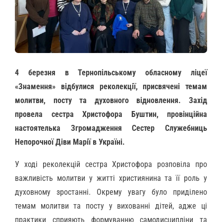
4 березня в Тернопільському обласному ліцеї
«Знамення» відбулися реколекції, присвячені темам
молитви, посту та духовного відновлення. Захід
провела сестра Христофора Буштин, провінційна
настоятелька Згромадження Сестер Служебниць
Непорочної Діви Марії в Україні.
У ході реколекцій сестра Христофора розповіла про
важливість молитви у житті християнина та її роль у
духовному зростанні. Окрему увагу було приділено
темам молитви та посту у вихованні дітей, адже ці
практики сприяють формуванню самодисципліни та