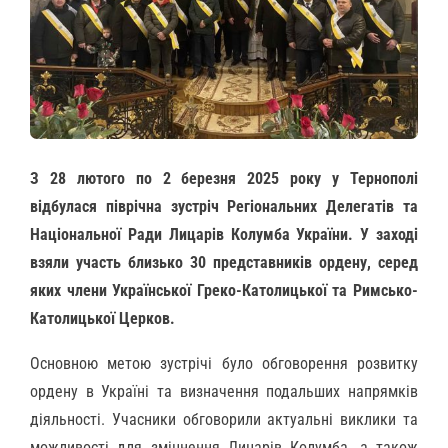
З 28 лютого по 2 березня 2025 року у Тернополі
відбулася піврічна зустріч Регіональних Делегатів та
Національної Ради Лицарів Колумба України. У заході
взяли участь близько 30 представників ордену, серед
яких члени Української Греко-Католицької та Римсько-
Католицької Церков.
Основною метою зустрічі було обговорення розвитку
ордену в Україні та визначення подальших напрямків
діяльності. Учасники обговорили актуальні виклики та
можливості для зміцнення Лицарів Колумба, а також