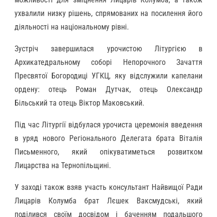
ухвалили низку рішень, спрямованих на посилення його
діяльності на національному рівні.
Зустріч завершилася урочистою Літургією в
Архикатедральному соборі Непорочного Зачаття
Пресвятої Богородиці УГКЦ, яку відслужили капелани
ордену: отець Роман Дутчак, отець Олександр
Більський та отець Віктор Маковський.
Під час Літургії відбулася урочиста церемонія введення
в уряд нового Регіонального Делегата брата Віталія
Письменного, який опікуватиметься розвитком
Лицарства на Тернопільщині.
У заході також взяв участь консультант Найвищої Ради
Лицарів Колумба брат Лєшек Ваксмудські, який
поділився своїм досвідом і баченням подальшого