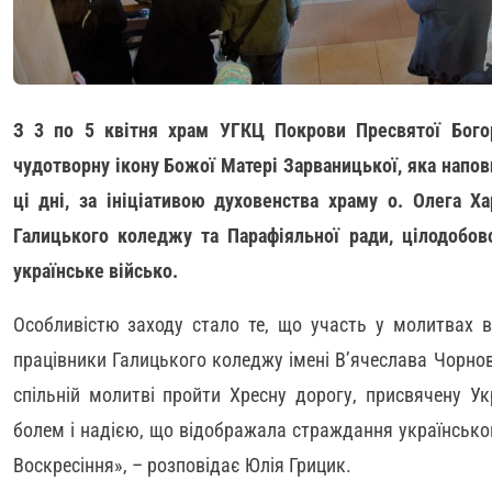
З 3 по 5 квітня храм УГКЦ Покрови Пресвятої Бого
чудотворну ікону Божої Матері Зарваницької, яка напо
ці дні, за ініціативою духовенства храму о. Олега Х
Галицького коледжу та Парафіяльної ради, цілодобов
українське військо.
Особливістю заходу стало те, що участь у молитвах в
працівники Галицького коледжу імені В’ячеслава Чорно
спільній молитві пройти Хресну дорогу, присвячену Ук
болем і надією, що відображала страждання українського
Воскресіння», – розповідає Юлія Грицик.