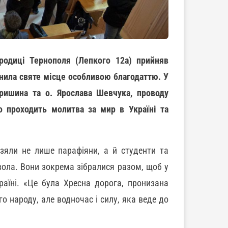
родиці Тернополя (Лепкого 12а) прийняв
внила святе місце особливою благодаттю. У
аришина та о. Ярослава Шевчука, проводу
о проходить молитва за мир в Україні та
зяли не лише парафіяни, а й студенти та
вола. Вони зокрема зібралися разом, щоб у
раїні. «Це була Хресна дорога, пронизана
 народу, але водночас і силу, яка веде до