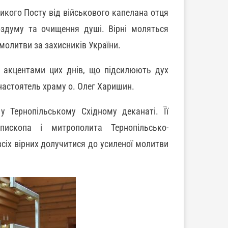
икого Посту від військового капелана отця
здуму та очищення душі. Вірні моляться
молитви за захисників України.
 акцентами цих днів, що підсилюють дух
 настоятель храму о. Олег Харишин.
 Тернопільському Східному деканаті. Її
пископа і митрополита Тернопільсько-
сіх вірних долучитися до усиленої молитви