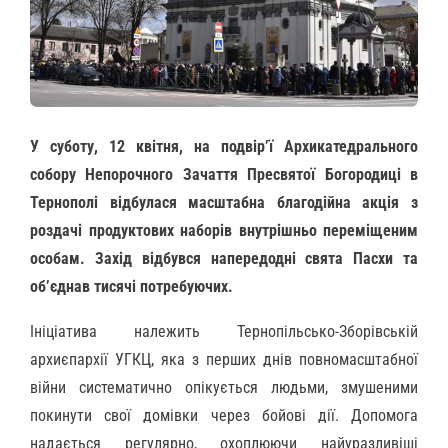
У суботу, 12 квітня, на подвір’ї Архикатедрального
собору Непорочного Зачаття Пресвятої Богородиці в
Тернополі відбулася масштабна благодійна акція з
роздачі продуктових наборів внутрішньо переміщеним
особам. Захід відбувся напередодні свята Пасхи та
об’єднав тисячі потребуючих.
Ініціатива належить Тернопільсько-Зборівській
архиєпархії УГКЦ, яка з перших днів повномасштабної
війни систематично опікується людьми, змушеними
покинути свої домівки через бойові дії. Допомога
надається регулярно, охоплюючи найуразливіші