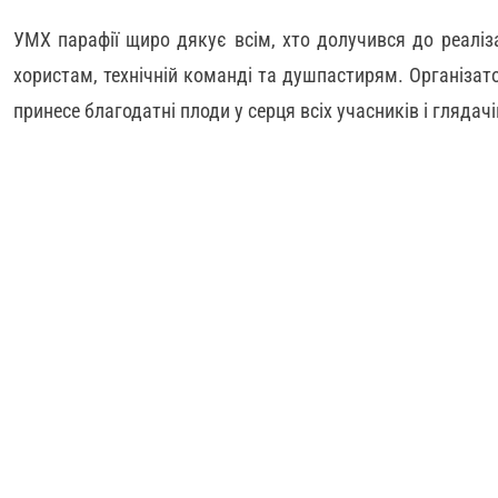
УМХ парафії щиро дякує всім, хто долучився до реаліза
хористам, технічній команді та душпастирям. Організато
принесе благодатні плоди у серця всіх учасників і глядачі