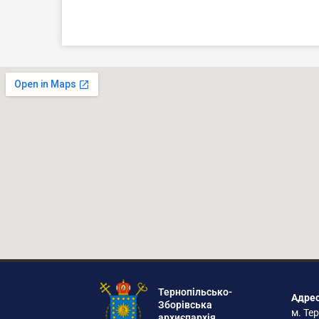
Тернопільсько-
Адрес
Зборівська
м. Тер
архиєпархія