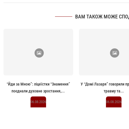
ВАМ ТАКОЖ МОЖЕ СПО
“Йди за Мною”: ліцеїстки “Знамення”
У “Домі Лазаря” говорили п
поєднали духовне зростання,...
травму та...
06.08.2026
06.08.2026