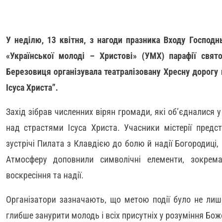
У неділю, 13 квітня, з нагоди празника Входу Господн
«Української молоді – Христові» (УМХ) парафії свя
Березовиця організувала театралізовану Хресну дорогу
Ісуса Христа”.
Захід зібрав численних вірян громади, які об’єдналися 
над страстями Ісуса Христа. Учасники містерії предс
зустрічі Пилата з Клавдією до болю й надії Богородиці,
Атмосферу доповнили символічні елементи, зокрем
воскресіння та надії.
Організатори зазначають, що метою події було не лиш
глибше занурити молодь і всіх присутніх у розуміння Божо