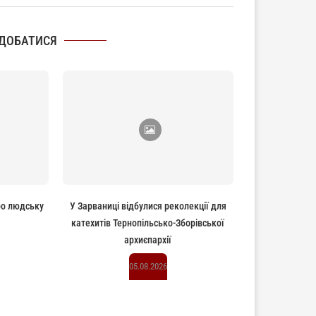
ДОБАТИСЯ
ро людську
У Зарваниці відбулися реколекції для
катехитів Тернопільсько-Зборівської
архиєпархії
05.08.2026