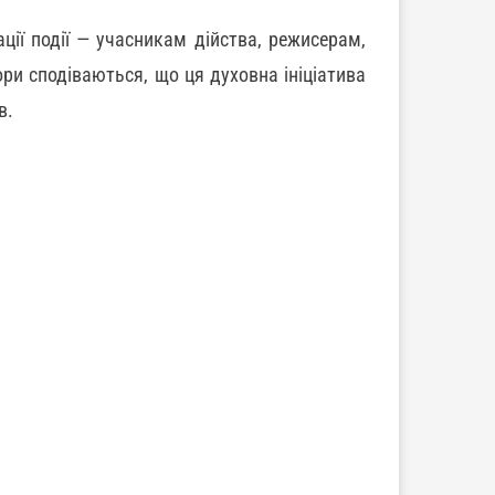
ції події — учасникам дійства, режисерам,
ри сподіваються, що ця духовна ініціатива
в.