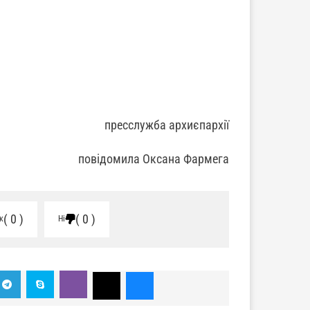
пресслужба архиєпархії
повідомила Оксана Фармега
0
0
к
Ні