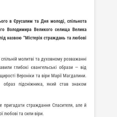
ього в Єрусалим та Дня молоді, спільнота
того Володимира Великого селища Велика
 під назвою “Містерія страждань та любові
у спільній молитві та духовному розважанні
тавили глибокі євангельські образи — від
 щирості Вероніки та віри Марії Магдалини.
а образ підсніжника, який став знаком
е пригадати страждання Спасителя, але й
ї любові та сили віри.